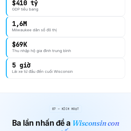
$410 tỷ
GDP tiểu bang
1,6M
Milwaukee
dân số đô thị
$69K
Thu nhập hộ gia đình trung bình
5 giờ
Lái xe từ đầu đến cuối
Wisconsin
07 — KÍCH HOẠT
Ba lần nhấn để
a
Wisconsin
con