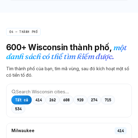
04 — THÀNH PHỐ
600+
Wisconsin
thành phố,
một
danh sách có thể tìm kiếm được.
Tìm thành phố của bạn, tìm mã vùng, sau đó kích hoạt một số
có tiền tố đó.
Tất cả
414
262
608
920
274
715
534
Milwaukee
414