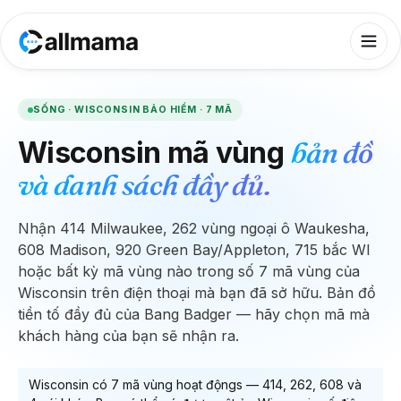
SỐNG ·
WISCONSIN
BẢO HIỂM ·
7
MÃ
Wisconsin
mã vùng
bản đồ
và danh sách đầy đủ.
Nhận 414 Milwaukee, 262 vùng ngoại ô Waukesha,
608 Madison, 920 Green Bay/Appleton, 715 bắc WI
hoặc bất kỳ mã vùng nào trong số 7 mã vùng của
Wisconsin trên điện thoại mà bạn đã sở hữu. Bản đồ
tiền tố đầy đủ của Bang Badger — hãy chọn mã mà
khách hàng của bạn sẽ nhận ra.
Wisconsin
có
7
mã vùng hoạt động
s
—
414, 262, 608
và