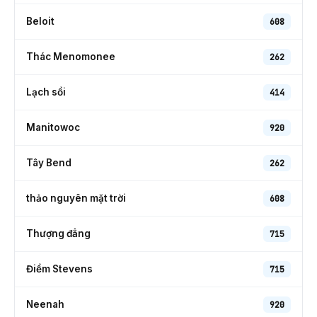
Beloit
608
Thác Menomonee
262
Lạch sồi
414
Manitowoc
920
Tây Bend
262
thảo nguyên mặt trời
608
Thượng đẳng
715
Điểm Stevens
715
Neenah
920