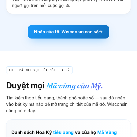
người gọi trên mỗi cuộc gọi đi.
Nhận của tôi
Wisconsin
con số
08 — MÃ KHU VỰC CỦA MỖI HOA KỲ
Duyệt mọi
Mã vùng của Mỹ.
Tìm kiếm theo tiểu bang, thành phố hoặc số — sau đó nhấp
vào bất kỳ mã nào để mở trang chi tiết của mã đó.
Wisconsin
cũng có ở đây.
Danh sách Hoa Kỳ
tiểu bang
và của họ
Mã Vùng