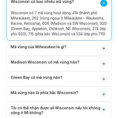
Wisconsin có bao nhiêu mã vùng?
219
260
317
463
574
765
812
Wisconsin có 7 mã vùng hoạt động: 414 (thành phố
8
Indiana
Milwaukee), 262 (vùng ngoại ô Milwaukee - Waukesha,
930
Racine, Kenosha), 608 (Madison và SW Wisconsin), 920
(Green Bay, Appleton, Oshkosh, NE Wisconsin), 274 (lớp
5
Iowa
319
515
563
641
712
phủ 920), 715 (phía bắc Wisconsin) và 534 (lớp phủ 715).
4
Kansas
316
620
785
913
Mã vùng của Milwaukee là gì?
5
Kentucky
270
364
502
606
859
414 — ban đầu là 1947 — giới hạn ở thành phố
Madison Wisconsin có mã vùng nào?
Milwaukee và nội ô Quận Milwaukee (Wauwatosa,
Shorewood, Whitefish Bay) kể từ khi chia tách năm 1999.
5
Louisiana
225
318
337
504
985
608 — tách ra từ 414 năm 1955 — bao gồm Madison, Đại
Các vùng ngoại ô bên ngoài sử dụng 262.
Green Bay có mã vùng nào?
học Wisconsin, Janesville, Beloit, Platteville, La Crosse
1
Maine
207
và tây nam Wisconsin. Chưa có lớp phủ nào.
920 — tách ra từ 414 năm 1997 — bao gồm Green Bay,
Mã vùng nào là phía bắc Wisconsin?
Appleton, Oshkosh, Sheboygan, Fond du Lac và đông
bang
5
240
301
410
443
667
bắc Wisconsin. Tổ chức Packers sử dụng 920. 274 đã
Maryland
715 - tách ra từ 414 năm 1962 - bao gồm Wausau, Eau
được thêm vào năm 2010 làm lớp phủ.
Tôi có thể nhận được số Wisconsin nếu tôi không
Claire, Stevens Point, Rhinelander, Superior và toàn bộ
339
351
413
508
617
774
781
sống ở WI không?
phía bắc Wisconsin bao gồm cả khu vực hồ. 534 đã
9
Massachusetts