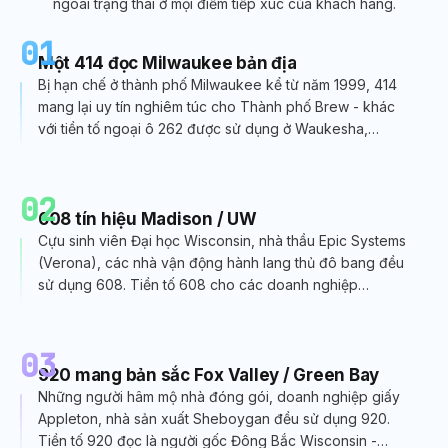
ngoài trạng thái ở mọi điểm tiếp xúc của khách hàng.
01
Một 414 đọc Milwaukee bản địa
Bị hạn chế ở thành phố Milwaukee kể từ năm 1999, 414
mang lại uy tín nghiêm túc cho Thành phố Brew - khác
với tiền tố ngoại ô 262 được sử dụng ở Waukesha,
Racine và Kenosha.
02
608 tín hiệu Madison / UW
Cựu sinh viên Đại học Wisconsin, nhà thầu Epic Systems
(Verona), các nhà vận động hành lang thủ đô bang đều
sử dụng 608. Tiền tố 608 cho các doanh nghiệp
Madison biết bạn là người địa phương.
03
920 mang bản sắc Fox Valley / Green Bay
Những người hâm mộ nhà đóng gói, doanh nghiệp giấy
Appleton, nhà sản xuất Sheboygan đều sử dụng 920.
Tiền tố 920 đọc là người gốc Đông Bắc Wisconsin -