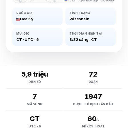
Tờ rơi
|
©
OpenStreetMap
©
GIỎ HÀNG
QUỐC GIA
TÌNH TRẠNG
Hoa Kỳ
Wisconsin
MÚI GIỜ
THỜI GIAN HIỆN TẠI
CT
·
UTC −6
8:32 sáng
·
CT
5,9 triệu
72
DÂN SỐ
QUẬN
7
1947
MÃ VÙNG
ĐƯỢC CHỈ ĐỊNH LẦN ĐẦU
CT
60
s
UTC −6
ĐỂ KÍCH HOẠT