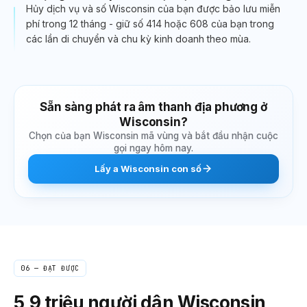
Hủy dịch vụ và số Wisconsin của bạn được bảo lưu miễn
phí trong 12 tháng - giữ số 414 hoặc 608 của bạn trong
các lần di chuyển và chu kỳ kinh doanh theo mùa.
Sẵn sàng phát ra âm thanh địa phương ở
Wisconsin
?
Chọn của bạn
Wisconsin
mã vùng và bắt đầu nhận cuộc
gọi ngay hôm nay.
Lấy
a
Wisconsin
con số
06 — ĐẠT ĐƯỢC
5,9 triệu
người dân Wisconsin