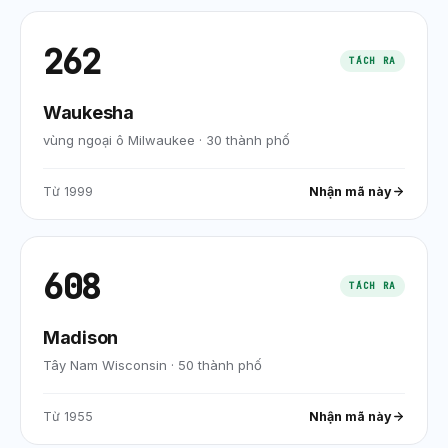
262
TÁCH RA
Waukesha
vùng ngoại ô Milwaukee
·
30
thành phố
Từ
1999
Nhận mã này
608
TÁCH RA
Madison
Tây Nam Wisconsin
·
50
thành phố
Từ
1955
Nhận mã này