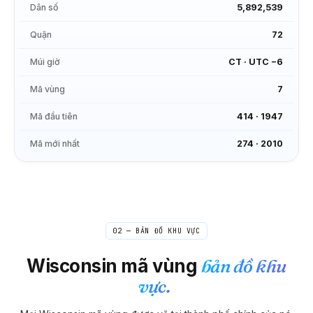
Dân số
5,892,539
Quận
72
Múi giờ
CT
·
UTC −6
Mã vùng
7
Mã đầu tiên
414
·
1947
Mã mới nhất
274
·
2010
02 — BẢN ĐỒ KHU VỰC
Wisconsin
mã vùng
bản đồ khu
vực.