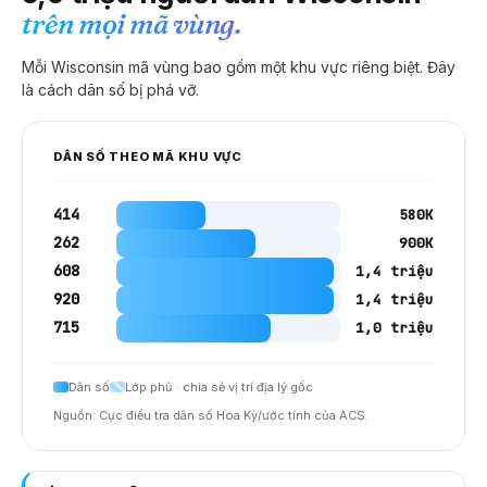
trên mọi mã vùng.
Mỗi
Wisconsin
mã vùng bao gồm một khu vực riêng biệt. Đây
là cách dân số bị phá vỡ.
DÂN SỐ THEO MÃ KHU VỰC
414
580K
262
900K
608
1,4 triệu
920
1,4 triệu
715
1,0 triệu
Dân số
Lớp phủ · chia sẻ vị trí địa lý gốc
Nguồn: Cục điều tra dân số Hoa Kỳ/ước tính của ACS.