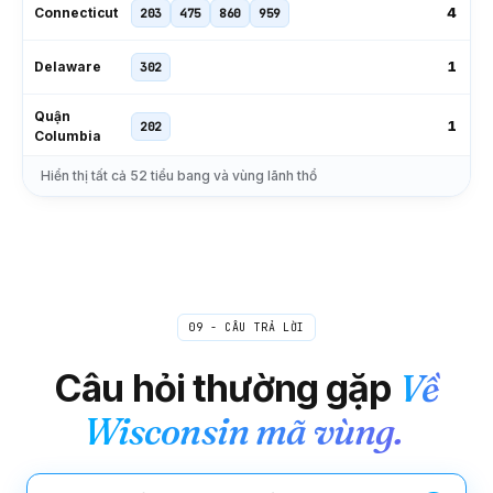
4
Connecticut
203
475
860
959
1
Delaware
302
Quận
1
202
Columbia
Hiển thị tất cả
52
tiểu bang và vùng lãnh thổ
239
305
321
407
561
727
786
11
Florida
813
850
904
954
229
404
470
478
678
706
762
9
Gruzia
770
912
09 - CÂU TRẢ LỜI
1
Hawaii
808
Câu hỏi thường gặp
Về
2
Idaho
208
986
Wisconsin
mã vùng.
217
224
309
312
331
618
630
13
Illinois
708
773
779
815
847
872