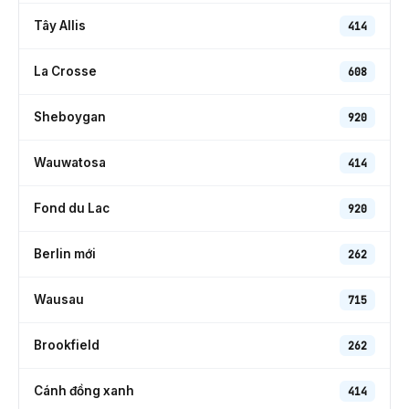
Tây Allis
414
La Crosse
608
Sheboygan
920
Wauwatosa
414
Fond du Lac
920
Berlin mới
262
Wausau
715
Brookfield
262
Cánh đồng xanh
414