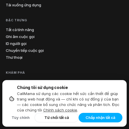
Tải xuống ứng dụng
4
Oklahoma
405
539
580
918
ĐẶC TRƯNG
4
Oregon
458
503
541
971
Tất cả tính năng
215
267
272
412
445
484
570
Ghi âm cuộc gọi
12
Pennsylvania
ID người gọi
610
717
724
814
878
Chuyển tiếp cuộc gọi
1
Thư thoại
Đảo Rhode
401
Nam
4
KHÁM PHÁ
803
843
854
864
Carolina
Mã Vùng Hoa Kỳ
Nam
Chúng tôi sử dụng cookie
Mã quốc gia
1
605
Dakota
CallMama sử dụng các cookie hết sức cần thiết để giúp
Công cụ điện thoại miễn phí
trang web hoạt động và — chỉ khi có sự đồng ý của bạn
Tra cứu mã vùng
— các cookie bổ sung cho chức năng và phân tích. Đọc
7
Tennessee
423
615
629
731
865
901
931
Tra cứu nhà cung cấp dịch vụ
của chúng tôi
Chính sách cookie
.
IP của tôi là gì
Tùy chỉnh
Từ chối tất cả
Chấp nhận tất cả
210
214
254
281
325
346
361
Blog
20
Texas
409
430
432
469
512
682
713