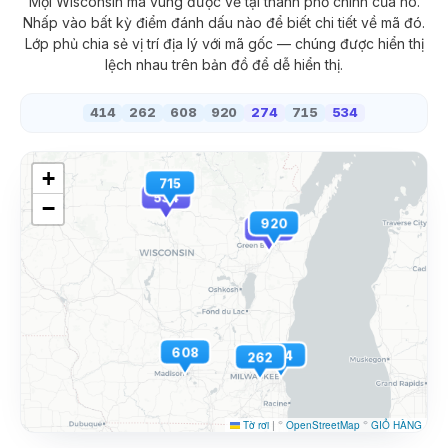
Mọi
Wisconsin
mã vùng được vẽ tại thành phố chính của nó.
Nhấp vào bất kỳ điểm đánh dấu nào để biết chi tiết về mã đó.
Lớp phủ chia sẻ vị trí địa lý với mã gốc — chúng được hiển thị
lệch nhau trên bản đồ để dễ hiển thị.
414
262
608
920
274
715
534
+
715
534
−
920
274
608
414
262
Tờ rơi
|
©
OpenStreetMap
©
GIỎ HÀNG