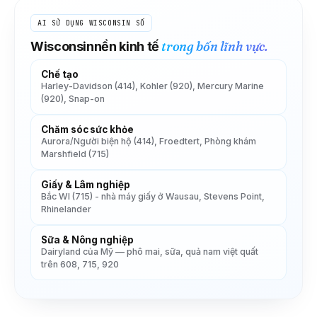
AI SỬ DỤNG
WISCONSIN
SỐ
trong bốn lĩnh vực.
Wisconsin
nền kinh tế
Chế tạo
Harley-Davidson (414), Kohler (920), Mercury Marine
(920), Snap-on
Chăm sóc sức khỏe
Aurora/Người biện hộ (414), Froedtert, Phòng khám
Marshfield (715)
Giấy & Lâm nghiệp
Bắc WI (715) - nhà máy giấy ở Wausau, Stevens Point,
Rhinelander
Sữa & Nông nghiệp
Dairyland của Mỹ — phô mai, sữa, quả nam việt quất
trên 608, 715, 920