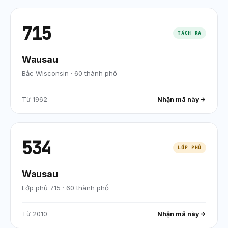
715
TÁCH RA
Wausau
Bắc Wisconsin
·
60
thành phố
Từ
1962
Nhận mã này
534
LỚP PHỦ
Wausau
Lớp phủ 715
·
60
thành phố
Từ
2010
Nhận mã này