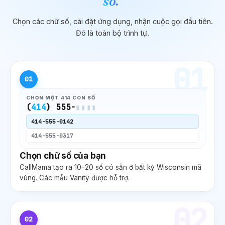
số.
Chọn các chữ số, cài đặt ứng dụng, nhận cuộc gọi đầu tiên.
Đó là toàn bộ trình tự.
01
01
CHỌN MỘT
414
CON SỐ
(
414
) 555-
▮▮▮▮
414
-555-0142
414
-555-0317
Chọn chữ số của bạn
CallMama tạo ra 10–20 số có sẵn ở bất kỳ
Wisconsin
mã
vùng. Các mẫu Vanity được hỗ trợ.
02
02