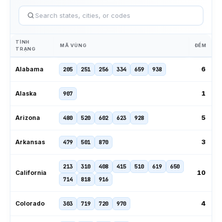
TÌNH
MÃ VÙNG
ĐẾM
TRẠNG
6
Alabama
205
251
256
334
659
938
1
Alaska
907
5
Arizona
480
520
602
623
928
3
Arkansas
479
501
870
213
310
408
415
510
619
650
10
California
714
818
916
4
Colorado
303
719
720
970