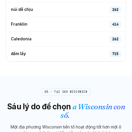
núi dễ chịu
262
Franklin
414
Caledonia
262
đầm lầy
715
05 - TẠI SAO
WISCONSIN
Sáu lý do để chọn
a
Wisconsin
con
số.
Một địa phương
Wisconsin
tiền tố hoạt động tốt hơn một ô