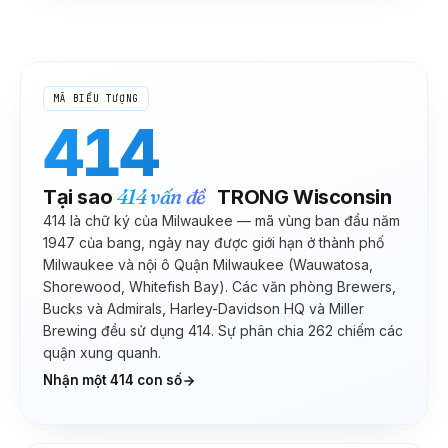
MÃ BIỂU TƯỢNG
414
414
vấn đề
Tại sao
TRONG
Wisconsin
414 là chữ ký của Milwaukee — mã vùng ban đầu năm
1947 của bang, ngày nay được giới hạn ở thành phố
Milwaukee và nội ô Quận Milwaukee (Wauwatosa,
Shorewood, Whitefish Bay). Các văn phòng Brewers,
Bucks và Admirals, Harley-Davidson HQ và Miller
Brewing đều sử dụng 414. Sự phân chia 262 chiếm các
quận xung quanh.
Nhận một
414
con số