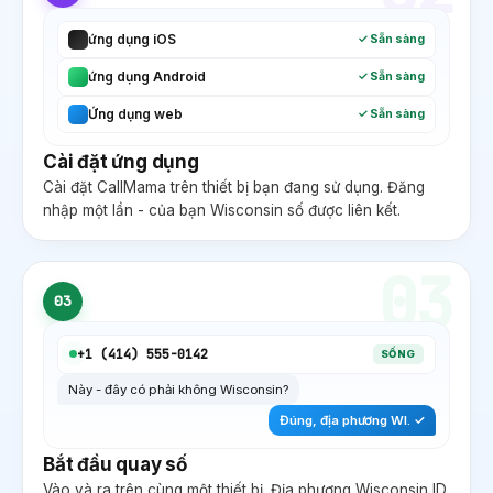
ứng dụng iOS
✓ Sẵn sàng
ứng dụng Android
✓ Sẵn sàng
Ứng dụng web
✓ Sẵn sàng
Cài đặt ứng dụng
Cài đặt CallMama trên thiết bị bạn đang sử dụng. Đăng
nhập một lần - của bạn
Wisconsin
số được liên kết.
03
03
+1 (
414
) 555-0142
SỐNG
Này - đây có phải không
Wisconsin
?
Đúng, địa phương
WI
. ✓
Bắt đầu quay số
Vào và ra trên cùng một thiết bị. Địa phương
Wisconsin
ID