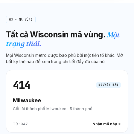
03 - MÃ VÙNG
Tất cả
Wisconsin
mã vùng.
Một
trạng thái.
Mọi
Wisconsin
metro được bao phủ bởi một tiền tố khác. Mở
bất kỳ thẻ nào để xem trang chi tiết đầy đủ của nó.
414
NGUYÊN BẢN
Milwaukee
Cốt lõi thành phố Milwaukee
·
5
thành phố
Từ
1947
Nhận mã này