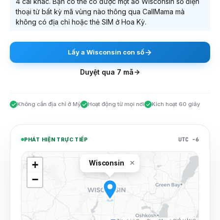
4 cái khác
. Bạn có thể có được một ảo
Wisconsin
số điện
thoại từ bất kỳ mã vùng nào thông qua CallMama mà
không có địa chỉ hoặc thẻ SIM ở Hoa Kỳ.
Lấy
a
Wisconsin
con số
Duyệt qua
7
mã
Không cần địa chỉ ở Mỹ
Hoạt động từ mọi nơi
Kích hoạt 60 giây
UTC −6
PHÁT HIỆN TRỰC TIẾP
×
+
Wisconsin
−