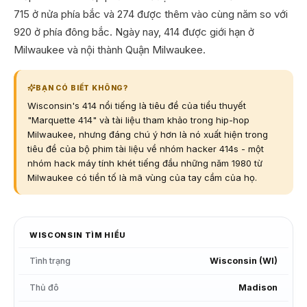
715 ở nửa phía bắc và 274 được thêm vào cùng năm so với
920 ở phía đông bắc. Ngày nay, 414 được giới hạn ở
Milwaukee và nội thành Quận Milwaukee.
BẠN CÓ BIẾT KHÔNG?
Wisconsin's 414 nổi tiếng là tiêu đề của tiểu thuyết
"Marquette 414" và tài liệu tham khảo trong hip-hop
Milwaukee, nhưng đáng chú ý hơn là nó xuất hiện trong
tiêu đề của bộ phim tài liệu về nhóm hacker 414s - một
nhóm hack máy tính khét tiếng đầu những năm 1980 từ
Milwaukee có tiền tố là mã vùng của tay cầm của họ.
WISCONSIN
TÌM HIỂU
Tình trạng
Wisconsin
(
WI
)
Thủ đô
Madison