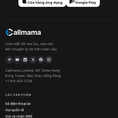
Cửa hàng ứng dụng
Google Play
201
551
609
732
848
856
862
9
Áo mới
908
973
Mexico
2
505
575
mới
212
315
332
347
516
518
585
Luôn kết nối mọi lúc, mọi nơi,
Nói chuyện tự do trên toàn cầu.
19
New York
607
631
646
680
716
718
838
845
914
917
929
934
252
336
704
743
828
910
919
Callmama Limited, 8/F China Hong
Bắc
9
Carolina
Kong Tower, Wan Chai, Hồng Kông
980
984
+1 914 454 3728
Bắc
1
701
Dakota
CÁC SẢN PHẨM
Số điện thoại ảo
216
234
330
380
419
440
513
11
Ohio
Gọi quốc tế
567
614
740
937
Gửi và nhận SMS