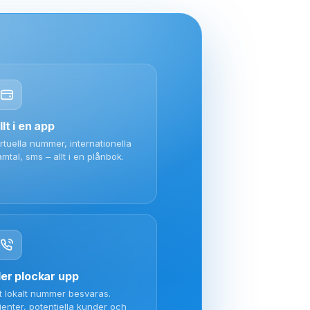
llt i en app
irtuella nummer, internationella
amtal, sms – allt i en plånbok.
ler plockar upp
tt lokalt nummer besvaras.
lienter, potentiella kunder och