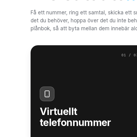
Få ett nummer, ring ett samtal, skicka ett s
det du behöver, hoppa över det du inte beh
plånbok, så att byta mellan dem innebär ald
01 / 0
Virtuellt
telefonnummer