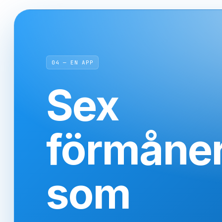
04 — EN APP
Sex
förmåne
som