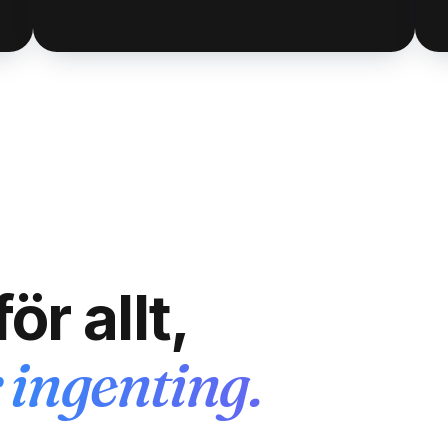
ör allt,
r ingenting.