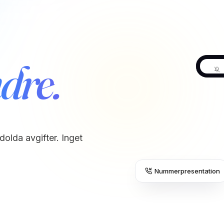
dre.
Välj
dolda avgifter. Inget
Nummerpresentation
All
St