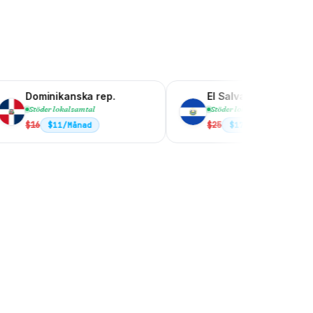
Argentina
2
Såg det där memet du skickade 😂 skickade tillbaka ett ..
Sophie Bennett
7 januari 2026
Brasilien
1
lande
Avsluta
Knappsats
Kör kaffe vid 4? Behöver ventilera om det nya..
Ethan Carter
5 januari 2026
Kanada
5
Klarade du Q3-kortleken? Mötet är kl 11.
nska rep.
El Salvador
Colombia
alsamtal
Stöder lokalsamtal
$
25
Månad
$
17
/Månad
Dominikanska rep.
El Salvador
Guatemala
Island
Israel
Kenya