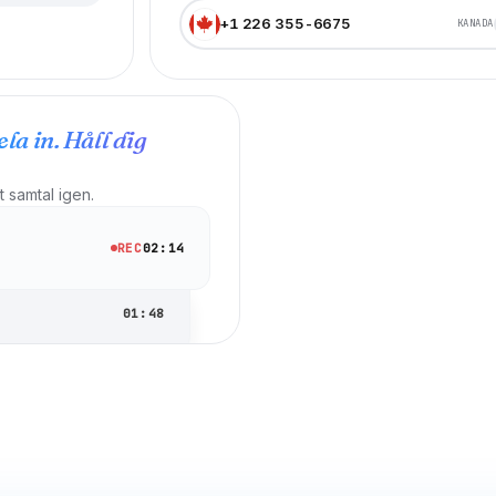
+1 226 355-6675
KANADA
ela in.
Håll dig
 samtal igen.
REC
02:14
01:48