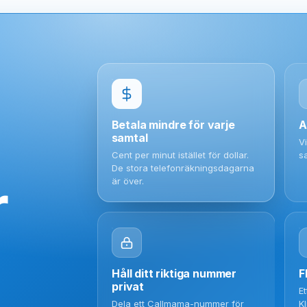
Betala mindre för varje
A
samtal
V
Cent per minut istället för dollar.
s
De stora telefonräkningsdagarna
r
är över.
Håll ditt riktiga nummer
F
privat
E
Dela ett Callmama-nummer för
K