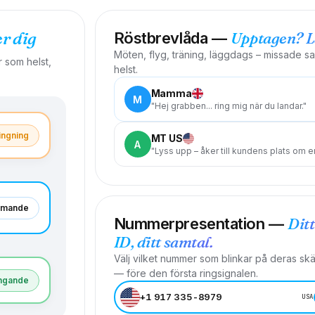
er dig
Upptagen? Lå
Röstbrevlåda —
Möten, flyg, träning, läggdags – missade sa
r som helst,
helst.
Mamma
M
"Hej grabben... ring mig när du landar."
ingning
MT US
A
"Lyss upp – åker till kundens plats om e
mmande
Ditt
Nummerpresentation —
ID, ditt samtal.
Välj vilket nummer som blinkar på deras sk
— före den första ringsignalen.
ngande
+1 917 335-8979
USA