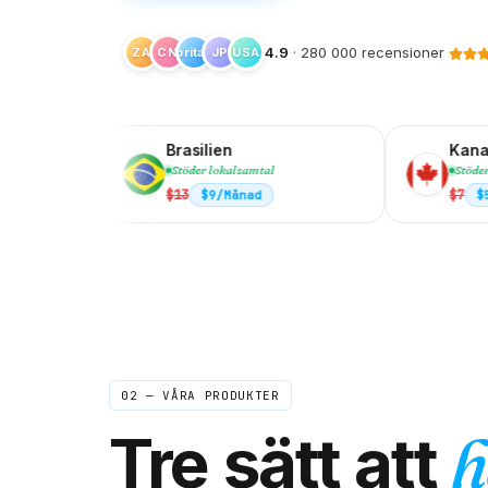
4.9
· 280 000 recensioner
ZA
Storbritannien
CN
JP
USA
Brasilien
Kanada
Stöder lokalsamtal
Stöder lokalsamtal
$
13
$
7
$
9
/Månad
$
5
/Månad
02 — VÅRA PRODUKTER
Tre sätt att
h