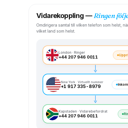
Vidarekoppling —
Ringen följ
Omdirigera samtal till vilken telefon som helst, nä
vilket land som helst.
London · Ringer
Uppr
+44 207 946 0011
New York · Virtuellt nummer
Inko
+1 917 335-8979
Kapstaden · Vidarebefordrat
Ri
+44 207 946 0011