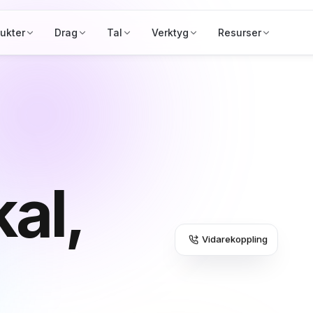
ukter
Drag
Tal
Verktyg
Resurser
al,
Vidarekoppling