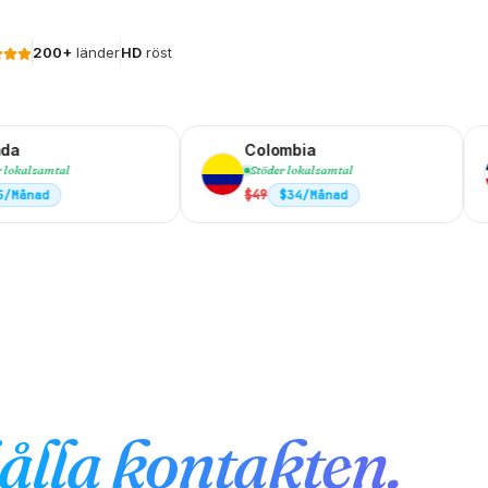
200+
länder
HD
röst
Medde
Colombia
Dominika
Stöder lokalsamtal
Stöder lok
$
49
$
16
$
34
/Månad
$
11
/
ålla kontakten.