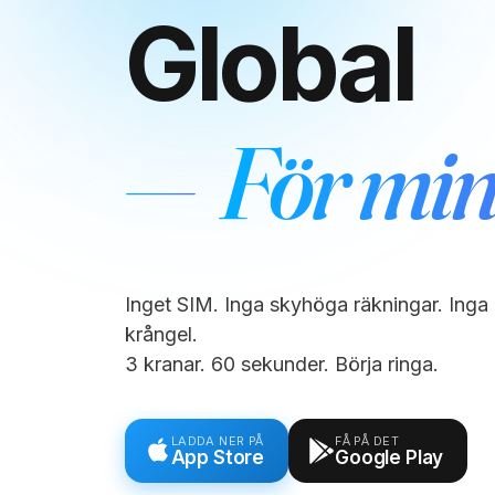
Global
—
För min
Inget SIM. Inga skyhöga räkningar. Inga 
krångel.
3 kranar. 60 sekunder. Börja ringa.
LADDA NER PÅ
FÅ PÅ DET
App Store
Google Play