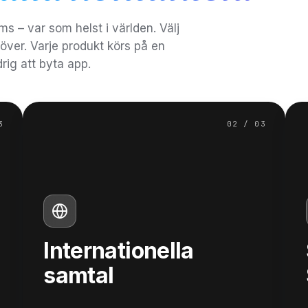
ms – var som helst i världen. Välj
över. Varje produkt körs på en
rig att byta app.
3
02 / 03
Internationella
samtal