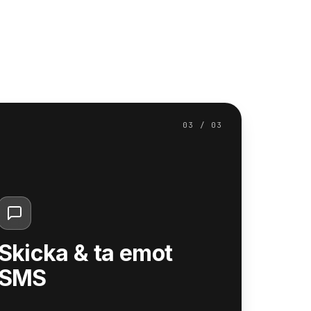
Mexiko
Panama
Puerto Rico
Slovakien
03 / 03
Storbritannien
USA
Vietnam
Skicka & ta emot
SMS