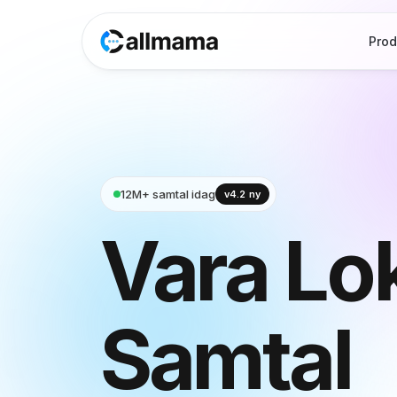
Prod
12M+ samtal idag
v4.2 ny
Vara
Lok
Samtal