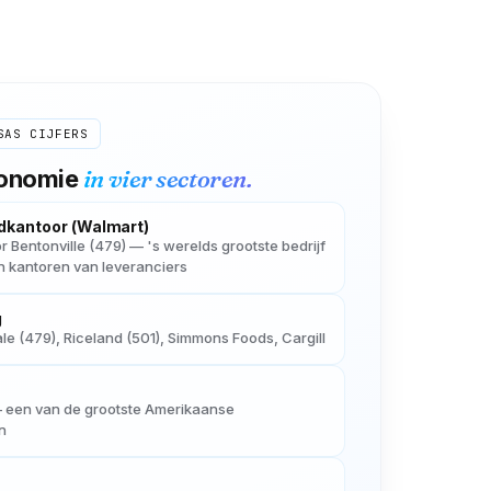
SAS
CIJFERS
in vier sectoren.
conomie
dkantoor (Walmart)
Bentonville (479) — 's werelds grootste bedrijf
 kantoren van leveranciers
g
e (479), Riceland (501), Simmons Foods, Cargill
 – een van de grootste Amerikaanse
n