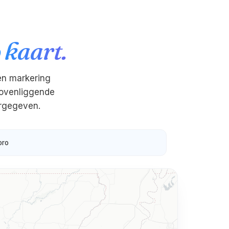
 kaart.
een markering
bovenliggende
ergegeven.
oro