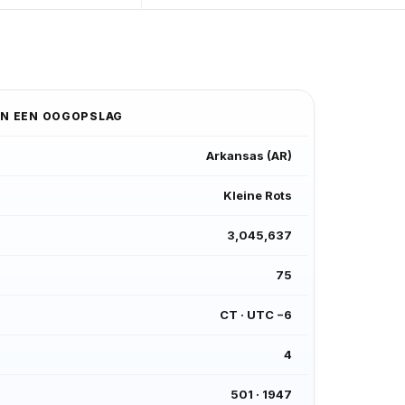
IN EEN OOGOPSLAG
Arkansas
(
AR
)
Kleine Rots
3,045,637
75
CT
·
UTC −6
4
501
·
1947