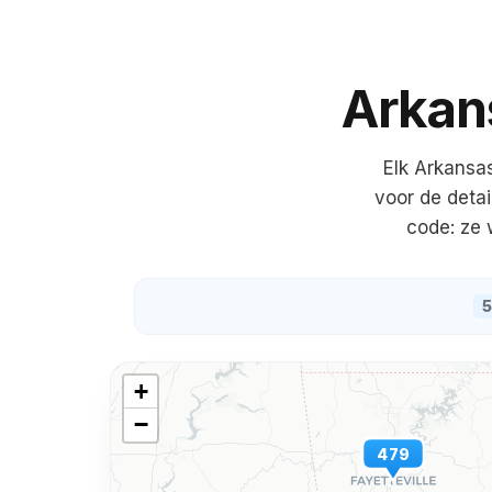
Arkan
Elk
Arkansa
voor de deta
code: ze 
+
−
479