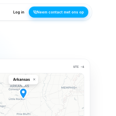
Log in
Neem contact met ons op
UTC −6
×
Arkansas