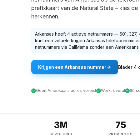
prefixkaart van de Natural State – kies de
herkennen.
Arkansas
heeft
4
actieve netnummer
s
—
501, 327,
kunt een virtuele krijgen
Arkansas
telefoonnummer
netnummers via CallMama zonder een Amerikaans a
Krijgen
een
Arkansas
nummer
Blader
4
c
Geen Amerikaans adres vereist
Werkt overal
60 se
3M
75
BEVOLKING
PROVINCIES