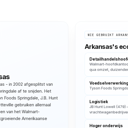
WIE GEBRUIKT
ARKAN
Arkansas
's e
Detailhandelshoof
Walmart-hoofdkantoor 
qua omzet, duizenden
sas
Voedselverwerkin
s - in 2002 afgesplitst van
Tyson Foods Springdal
ringdale af te snijden. Het
n Foods Springdale, J.B. Hunt
Logistiek
tteville gebruiken allemaal
JB Hunt Lowell (479)
en van het Walmart-
vrachtwagenbedrijve
tgroeiende Amerikaanse
Hoger onderwijs