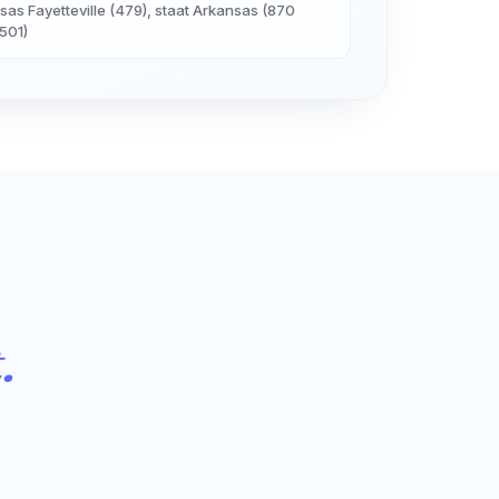
nsas Fayetteville (479), staat Arkansas (870
501)
.