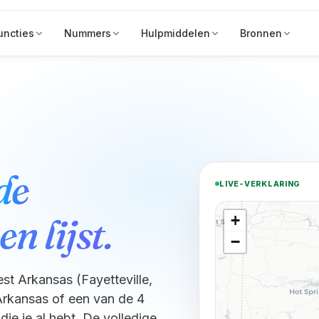
uncties
Nummers
Hulpmiddelen
Bronnen
de
LIVE-VERKLARING
n lijst.
+
−
st Arkansas (Fayetteville,
Arkansas of een van de 4
e je al hebt. De volledige