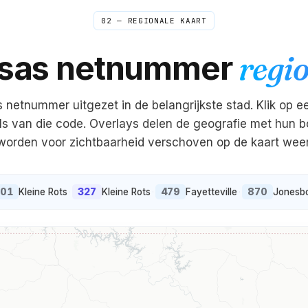
02 — REGIONALE KAART
sas
netnummer
regio
s
netnummer uitgezet in de belangrijkste stad. Klik op 
ils van die code. Overlays delen de geografie met hun 
worden voor zichtbaarheid verschoven op de kaart we
501
327
479
870
Kleine Rots
·
Kleine Rots
·
Fayetteville
·
Jonesb