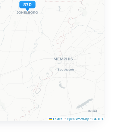
870
Folder
|
©
OpenStreetMap
©
CARTO