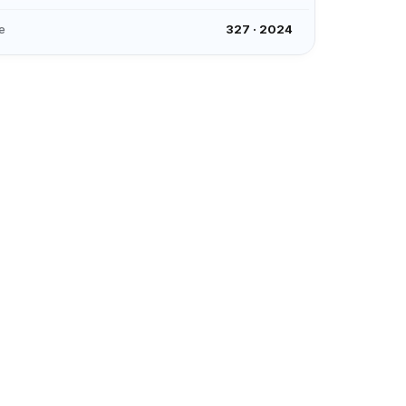
e
327
·
2024