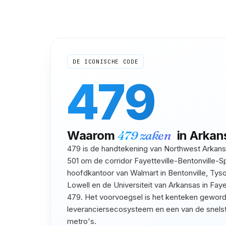
DE ICONISCHE CODE
479
Waarom
479
zaken
in
Arkan
479 is de handtekening van Northwest Arkansa
501 om de corridor Fayetteville-Bentonville-Sp
hoofdkantoor van Walmart in Bentonville, Tyso
Lowell en de Universiteit van Arkansas in Faye
479. Het voorvoegsel is het kenteken geword
leveranciersecosysteem en een van de snels
metro's.