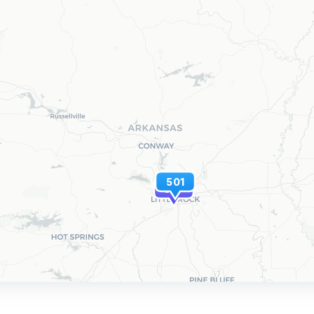
501
327