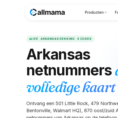
Producten
F
LIVE ·
ARKANSAS
DEKKING ·
4
CODES
Arkansas
netnummers
volledige kaart e
Ontvang een 501 Little Rock, 479 Northwe
Bentonville, Walmart HQ), 870 oost/zuid 
netnummers van Arkansas op de telefoon di