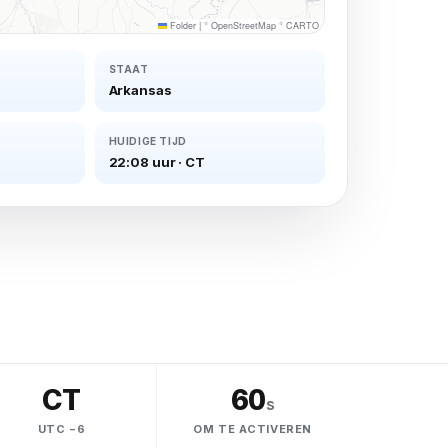
Folder
|
©
OpenStreetMap
©
CARTO
STAAT
Arkansas
HUIDIGE TIJD
22:08 uur
·
CT
CT
60
s
UTC −6
OM TE ACTIVEREN