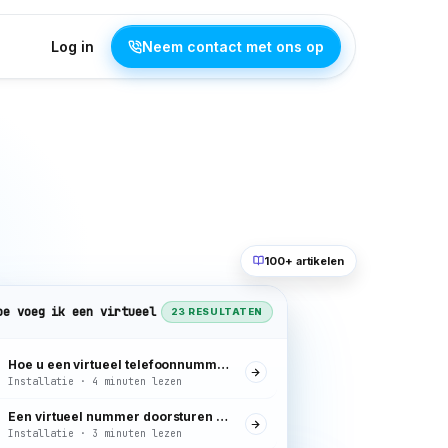
Log in
Neem contact met ons op
100+ artikelen
oe voeg ik een virtueel nummer toe
23 RESULTATEN
Hoe u een virtueel telefoonnummer toevoegt
Installatie · 4 minuten lezen
Een virtueel nummer doorsturen naar uw mobiel
Installatie · 3 minuten lezen