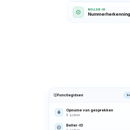
BELLER-ID
Nummerherkenning 
Functiegidsen
3
Opname van gesprekken
8 gidsen
Beller-ID
6 gidsen