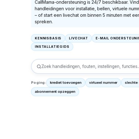
CallMama-ondersteuning is 24/7 beschikbaar. Vind
handleidingen voor installatie, bellen, virtuele nu
– of start een livechat om binnen 5 minuten met ee
spreken.
KENNISBASIS
LIVECHAT
E-MAIL ONDERSTEUN
INSTALLATIEGIDS
Zoek handleidingen, fouten, instellingen, functies..
Poging:
krediet toevoegen
virtueel nummer
slechte
abonnement opzeggen