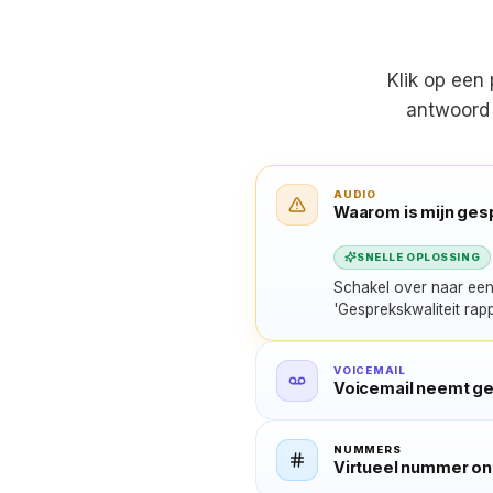
Klik op een
antwoord 
AUDIO
Waarom is mijn gesp
SNELLE OPLOSSING
Schakel over naar een 
'Gesprekskwaliteit rap
VOICEMAIL
Voicemail neemt ge
NUMMERS
Virtueel nummer o