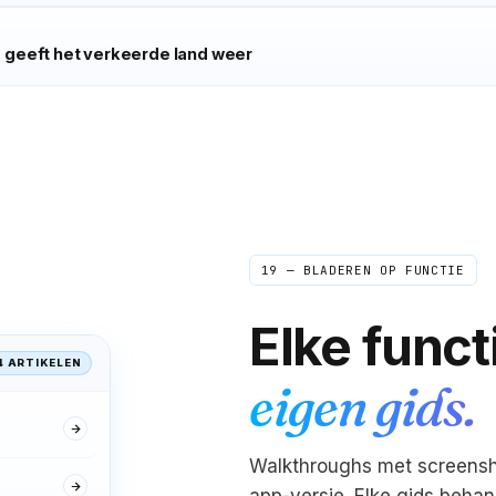
geeft het verkeerde land weer
19 — BLADEREN OP FUNCTIE
Elke funct
4 ARTIKELEN
Elena
eigen gids.
E
Rome → Buenos Aires
"
Centen per minuut en duidelijker dan mijn
gewone telefoontjes. Mijn moeder klinkt alsof ze
Walkthroughs met screensh
in de volgende kamer is, en niet op een ander
continent. Voordien rantsoeneerde ik de
app-versie. Elke gids behan