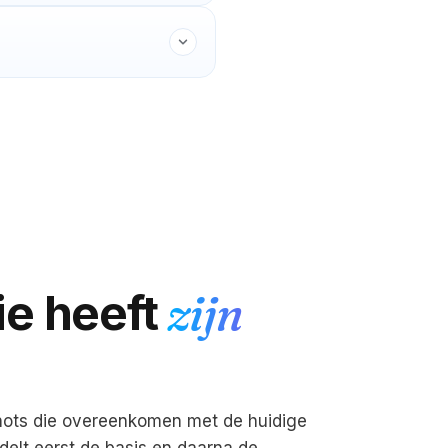
ie heeft
zijn
ots die overeenkomen met de huidige
delt eerst de basis en daarna de