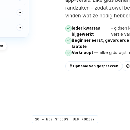
telefoontjes – nu bel ik gewoon als ik aan haar
randzaken - zodat zowel be
denk.
"
vinden wat ze nodig hebben
Kristalhelder
Geverifieerde beller
Ieder kwartaal
- gidsen 
bijgewerkt
versie va
Priya
P
Beginner eerst, gevorderde 
Bangalore
laatste
en
"
Ik had een Amerikaans nummer nodig om
Verknoopt
— elke gids wijst 
accounts te verifiëren die geen Indiase nummers
accepteren. OTP's arriveerden binnen enkele
seconden, elke keer opnieuw. Eerlijk gezegd
Opname van gesprekken
had ik niet verwacht dat het zo soepel zou
verlopen – ik dacht dat er minstens één
probleem zou zijn.
"
OTP-verificatie
Geverifieerde beller
Kwame
K
Kumasi → New York
"
Mijn oudere broer en ik stuurden gesproken
20 — NOG STEEDS HULP NODIG?
notities omdat echte gesprekken te duur waren.