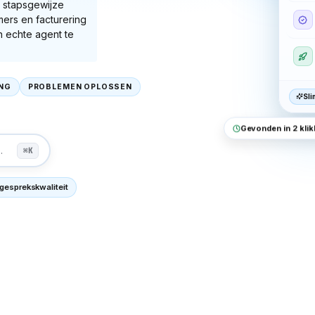
 stapsgewijze
mmers en facturering
n echte agent te
ING
PROBLEMEN OPLOSSEN
Sli
Gevonden in 2 kli
.
⌘K
 gesprekskwaliteit