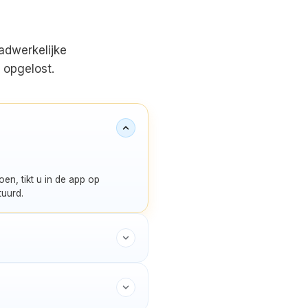
adwerkelijke
 opgelost.
en, tikt u in de app op
tuurd.