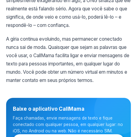
simplesmente exagerando em algo, a ONG sinaliza que ele
realmente está falando sério. Agora que você sabe o que
significa, de onde veio e como usá-lo, poderá lê-lo – e
respondê-lo – com confiança.
A gíria continua evoluindo, mas permanecer conectado
nunca sai de moda. Quaisquer que sejam as palavras que
você usar, o CallMama facilita ligar e enviar mensagens de
texto para pessoas importantes, em qualquer lugar do
mundo. Você pode obter um número virtual em minutos e
manter contato em seus próprios termos.
Baixe o aplicativo CallMama
Faça chamadas, envie mensagens de texto e fique
conectado com qualquer pessoa, em qualquer lugar: no
iOS, no Android ou na web. Não é necessário SIM.