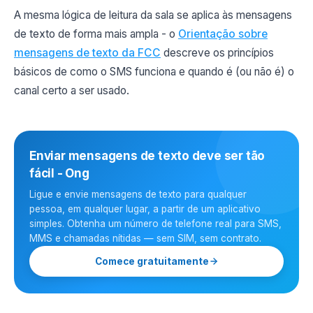
A mesma lógica de leitura da sala se aplica às mensagens
de texto de forma mais ampla - o
Orientação sobre
mensagens de texto da FCC
descreve os princípios
básicos de como o SMS funciona e quando é (ou não é) o
canal certo a ser usado.
Enviar mensagens de texto deve ser tão
fácil - Ong
Ligue e envie mensagens de texto para qualquer
pessoa, em qualquer lugar, a partir de um aplicativo
simples. Obtenha um número de telefone real para SMS,
MMS e chamadas nítidas — sem SIM, sem contrato.
Comece gratuitamente