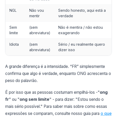
NGL
Não vou
Sendo honesto, aqui está a
mentir
verdade
Sem
(sem
Não é mentira / não estou
limite
abreviatura)
exagerando
Idiota
(sem
Sério / eu realmente quero
abreviatura)
dizer isso
A grande diferença é a intensidade. “FR” simplesmente
confirma que algo é verdade, enquanto ONG acrescenta o
peso do palavrão.
É por isso que as pessoas costumam empilhá-los -"
ong
fr
" ou "
ong sem limite
" - para dizer: "Estou sendo o
mais sério possível." Para saber mais sobre como essas
expressões se comparam, consulte nosso guia para
o que