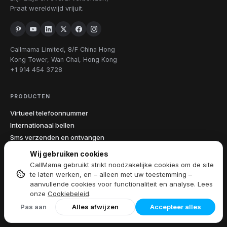
Praat wereldwijd vrijuit.
Callmama Limited, 8/F China Hong
Kong Tower, Wan Chai, Hong Kong
+1 914 454 3728
PRODUCTEN
Virtueel telefoonnummer
Internationaal bellen
Sms verzenden en ontvangen
App downloaden
Wij gebruiken cookies
CallMama gebruikt strikt noodzakelijke cookies om de site
te laten werken, en – alleen met uw toestemming –
FUNCTIES
aanvullende cookies voor functionaliteit en analyse. Lees
Alle functies
onze
Cookiebeleid
.
Opname van gesprekken
Pas aan
Alles afwijzen
Accepteer alles
Beller-ID