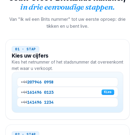
in drie eenvoudige stappen.
Van "Ik wil een Brits nummer" tot uw eerste oproep: drie
tikken en u bent live.
01 · STAP
Kies uw cijfers
Kies het netnummer of het stadsnummer dat overeenkomt
met waar u verkoopt.
20
7946 0958
+44
161
496 0123
+44
Kies
141
496 1234
+44
02 · STAP