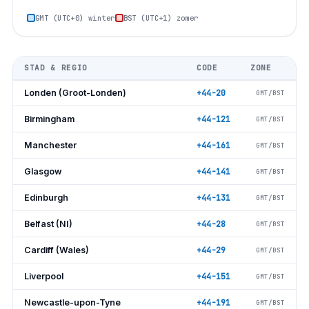
GMT (UTC+0) winter
BST (UTC+1) zomer
STAD & REGIO
CODE
ZONE
Londen (Groot-Londen)
+44-20
GMT/BST
Birmingham
+44-121
GMT/BST
Manchester
+44-161
GMT/BST
Glasgow
+44-141
GMT/BST
Edinburgh
+44-131
GMT/BST
Belfast (NI)
+44-28
GMT/BST
Cardiff (Wales)
+44-29
GMT/BST
Liverpool
+44-151
GMT/BST
Newcastle-upon-Tyne
+44-191
GMT/BST