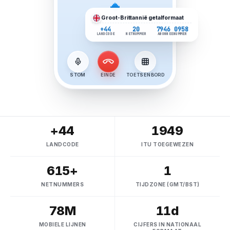
Groot-Brittannië
getalformaat
+44
20
7946 0958
LANDCODE
NETNUMMER
ABONNEENUMMER
STOM
EINDE
TOETSENBORD
+44
1949
LANDCODE
ITU TOEGEWEZEN
615+
1
NETNUMMERS
TIJDZONE (GMT/BST)
78M
11d
MOBIELE LIJNEN
CIJFERS IN NATIONAAL