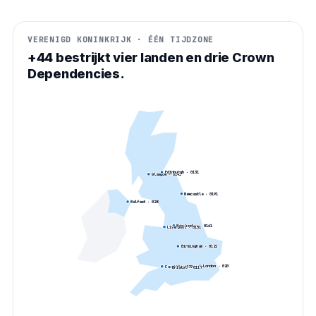
VERENIGD KONINKRIJK · ÉÉN TIJDZONE
+44 bestrijkt vier landen en drie Crown
Dependencies.
Edinburgh
·
0131
Glasgow
·
0141
Newcastle
·
0191
Belfast
·
028
Manchester
·
0161
Liverpool
·
0151
Birmingham
·
0121
London
·
020
Cardiff
·
029
Bristol
·
0117