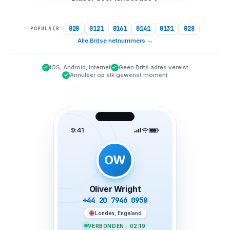
020
0121
0161
0141
0131
028
POPULAIR:
Alle Britse netnummers
→
iOS, Android, internet
Geen Brits adres vereist
Annuleer op elk gewenst moment
9:41
OW
Oliver Wright
+44 20 7946 0958
Londen, Engeland
VERBONDEN · 02:19