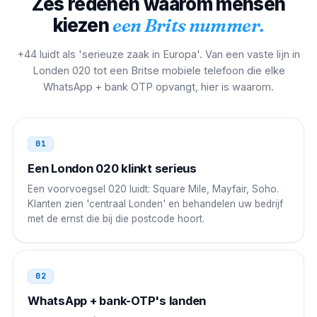
Zes redenen waarom mensen
00 44 AAA NNNNNNN
kiezen
een Brits nummer.
Zuid-Afrika
00
+44 luidt als 'serieuze zaak in Europa'. Van een vaste lijn in
00 44 AAA NNNNNNN
Londen 020 tot een Britse mobiele telefoon die elke
WhatsApp + bank OTP opvangt, hier is waarom.
Nigeria
009
009 44 AAA NNNNNNN
01
Egypte
00
Een London 020 klinkt serieus
00 44 AAA NNNNNNN
Een voorvoegsel 020 luidt: Square Mile, Mayfair, Soho.
Klanten zien 'centraal Londen' en behandelen uw bedrijf
VAE
00
met de ernst die bij die postcode hoort.
00 44 AAA NNNNNNN
Saoedi-Arabië
00
02
00 44 AAA NNNNNNN
WhatsApp + bank-OTP's landen