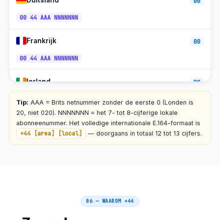
Duitsland
00
00 44 AAA NNNNNNN
Frankrijk
00
00 44 AAA NNNNNNN
Ierland
00
00 44 AAA NNNNNNN
Tip:
AAA = Brits netnummer zonder de eerste 0 (Londen is
20, niet 020). NNNNNNN = het 7- tot 8-cijferige lokale
Nederland
abonneenummer. Het volledige internationale E.164-formaat is
00
+44 [area] [local]
— doorgaans in totaal 12 tot 13 cijfers.
00 44 AAA NNNNNNN
Spanje
00
00 44 AAA NNNNNNN
06 — WAAROM
+44
Italië
00