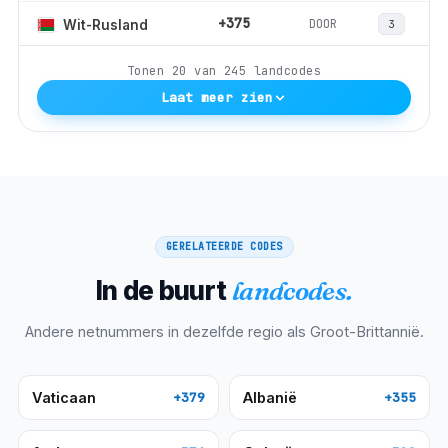
+375
DOOR
Wit-Rusland
3
Tonen
20
van
245
landcodes
Laat meer zien
GERELATEERDE CODES
In de buurt
landcodes.
Andere netnummers in dezelfde regio als
Groot-Brittannië
.
Vaticaan
Albanië
+379
+355