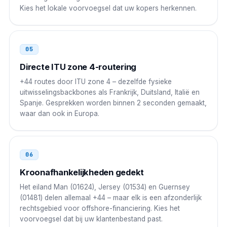
Kies het lokale voorvoegsel dat uw kopers herkennen.
001 44 AAA NNNNNNN
Singapore
001
05
001 44 AAA NNNNNNN
Directe ITU zone 4-routering
Brazilië
00 21
+44 routes door ITU zone 4 – dezelfde fysieke
uitwisselingsbackbones als Frankrijk, Duitsland, Italië en
00 21 44 AAA NNNNNNN
Spanje. Gesprekken worden binnen 2 seconden gemaakt,
waar dan ook in Europa.
Rusland
8 10
8 10 44 AAA NNNNNNN
06
Kroonafhankelijkheden gedekt
Het eiland Man (01624), Jersey (01534) en Guernsey
(01481) delen allemaal +44 – maar elk is een afzonderlijk
rechtsgebied voor offshore-financiering. Kies het
voorvoegsel dat bij uw klantenbestand past.