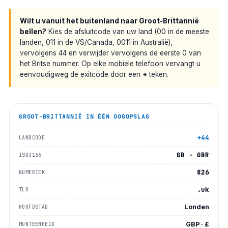
Wilt u vanuit het buitenland naar Groot-Brittannië
bellen?
Kies de afsluitcode van uw land (00 in de meeste
landen, 011 in de VS/Canada, 0011 in Australië),
vervolgens 44 en verwijder vervolgens de eerste 0 van
het Britse nummer. Op elke mobiele telefoon vervangt u
eenvoudigweg de exitcode door een
+
teken.
GROOT-BRITTANNIË
IN ÉÉN OOGOPSLAG
+44
LANDCODE
GB · GBR
ISO3166
826
NUMERIEK
.uk
TLD
Londen
HOOFDSTAD
GBP · £
MUNTEENHEID