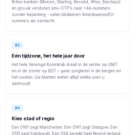
Britse banken (Monzo, Starling, Revolut, Wise, Barclays)
Pakistan
00
en gov.uk versturen sms-OTP's naar +44-nummers
zonder beperking - velen blokkeren Amerikaanse/EU-
00 44 AAA NNNNNNN
nummers als verdacht.
Bangladesh
00
00 44 AAA NNNNNNN
03
Eén tijdzone, het hele jaar door
Filippijnen
00
Het hele Verenigd Koninkrijk draait in de winter op GMT
00 44 AAA NNNNNNN
en in de zomer op BST – geen jongleren in de bergen en
het oosten. Uw klanten weten altijd welke uren u
China
00
aanhoudt.
00 44 AAA NNNNNNN
Japan
010
04
010 44 AAA NNNNNNN
Kies stad of regio
Een 0161 zegt Manchester. Een 0141 zegt Glasgow. Een
Zuid-Korea
001
0131 zegt Edinburgh. Een 028 bereikt heel Noord-Ierland.