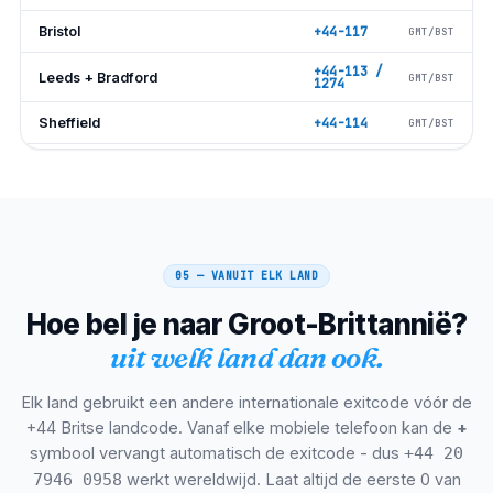
Bristol
+44-117
GMT/BST
+44-113 /
Leeds + Bradford
GMT/BST
1274
Sheffield
+44-114
GMT/BST
Nottingham
+44-115
GMT/BST
Leicester
+44-116
GMT/BST
Coventry
+44-24
GMT/BST
05 — VANUIT ELK LAND
Lezing
+44-118
GMT/BST
Hoe bel je naar Groot-Brittannië?
Oxford
+44-1865
GMT/BST
uit welk land dan ook.
Cambridge
+44-1223
GMT/BST
Elk land gebruikt een andere internationale exitcode vóór de
Brighton+Hove
+44-1273
GMT/BST
+44 Britse landcode. Vanaf elke mobiele telefoon kan de
+
symbool vervangt automatisch de exitcode - dus
+44 20
Southampton + Portsmouth
+44-23
GMT/BST
werkt wereldwijd. Laat altijd de eerste 0 van
7946 0958