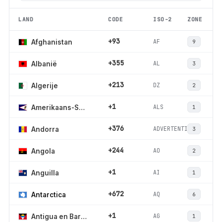
LAND
CODE
ISO-2
ZONE
+93
AF
Afghanistan
9
+355
AL
Albanië
3
+213
DZ
Algerije
2
+1
ALS
Amerikaans-Samoa
1
+376
ADVERTENTIE
Andorra
3
+244
AO
Angola
2
+1
AI
Anguilla
1
+672
AQ
Antarctica
6
+1
AG
Antigua en Barbuda
1