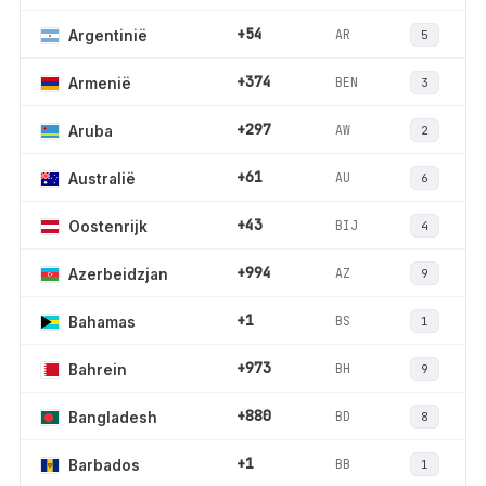
+54
AR
Argentinië
5
+374
BEN
Armenië
3
+297
AW
Aruba
2
+61
AU
Australië
6
+43
BIJ
Oostenrijk
4
+994
AZ
Azerbeidzjan
9
+1
BS
Bahamas
1
+973
BH
Bahrein
9
+880
BD
Bangladesh
8
+1
BB
Barbados
1