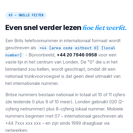
03 — SNELLE FEITEN
Even snel verder lezen
hoe het werkt.
Een Brits telefoonnummer in internationaal formaat wordt
geschreven als
+44 [area code without 0] [local
- Bijvoorbeeld,
+44 20 7946 0958
voor een
number]
vaste lijn in het centrum van Londen. De "0" die u in het
binnenland zou bellen, wordt geschrapt, omdat dit een
nationaal trunkvoorvoegsel is dat geen deel uitmaakt van
het internationale nummer.
Britse nummers bestaan ​​nationaal in totaal uit 10 of 11 cijfers
(de leidende 0 plus 9 of 10 meer). Londen gebruikt 020 (2-
cijferig netnummer) plus 8-cijferig lokaal nummer. Mobiele
nummers beginnen met 07 – internationaal geschreven als
+44 7xxx xxx xxx – en zijn sinds 1999 draagbaar via
netwerken.