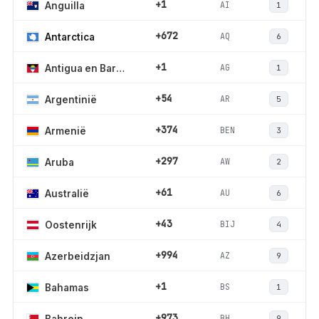
+1
AI
Anguilla
1
+672
AQ
Antarctica
6
+1
AG
Antigua en Barbuda
1
+54
AR
Argentinië
5
+374
BEN
Armenië
3
+297
AW
Aruba
2
+61
AU
Australië
6
+43
BIJ
Oostenrijk
4
+994
AZ
Azerbeidzjan
9
+1
BS
Bahamas
1
+973
BH
Bahrein
9