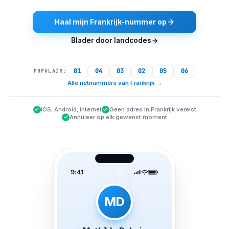
Haal mijn Frankrijk-nummer op
Blader door landcodes
01
04
03
02
05
06
POPULAIR:
Alle netnummers van Frankrijk
→
iOS, Android, internet
Geen adres in Frankrijk vereist
Annuleer op elk gewenst moment
9:41
MD