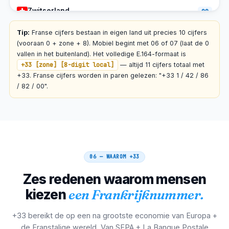
Zwitserland
00
00 33 N NN NN NN NN
Tip:
Franse cijfers bestaan ​​in eigen land uit precies 10 cijfers
(vooraan 0 + zone + 8). Mobiel begint met 06 of 07 (laat de 0
Luxemburg
vallen in het buitenland). Het volledige E.164-formaat is
00
+33 [zone] [8-digit local]
— altijd 11 cijfers totaal met
00 33 N NN NN NN NN
+33. Franse cijfers worden in paren gelezen: "+33 1 / 42 / 86
/ 82 / 00".
Monaco
00
00 33 N NN NN NN NN
Italië
00
00 33 N NN NN NN NN
06 — WAAROM
+33
Zes redenen waarom mensen
Spanje
00
kiezen
een Frankrijknummer.
00 33 N NN NN NN NN
+33 bereikt de op een na grootste economie van Europa +
Nederland
00
de Franstalige wereld. Van SEPA + La Banque Postale