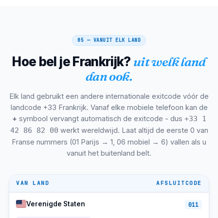
Saint-Étienne
+33-4
CET/CEST
Toulon (Var)
+33-4
CET/CEST
05 — VANUIT ELK LAND
Grenoble (Alpes)
+33-4
CET/CEST
Hoe bel je Frankrijk?
uit welk land
Dijon (Bourgogne)
+33-3
CET/CEST
dan ook.
Angers (Pays de la Loire)
+33-2
CET/CEST
Elk land gebruikt een andere internationale exitcode vóór de
Nîmes (Gard)
+33-4
CET/CEST
landcode +33 Frankrijk. Vanaf elke mobiele telefoon kan de
Villeurbanne (metro Lyon)
+33-4
CET/CEST
+
symbool vervangt automatisch de exitcode - dus
+33 1
werkt wereldwijd. Laat altijd de eerste 0 van
42 86 82 00
Aix-en-Provence
+33-4
CET/CEST
Franse nummers (01 Parijs → 1, 06 mobiel → 6) vallen als u
vanuit het buitenland belt.
Brest (Finistere)
+33-2
CET/CEST
Le Mans
+33-2
CET/CEST
VAN LAND
AFSLUITCODE
Rondleidingen (Indre-et-Loire)
+33-2
CET/CEST
Verenigde Staten
011
Amiens (Hauts-de-France)
+33-3
CET/CEST