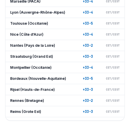
Marseille (PACA)
+33-4
CET/CEST
Lyon (Auvergne-Rhône-Alpes)
+33-4
CET/CEST
Toulouse (Occitanie)
+33-5
CET/CEST
Nice (Côte d'Azur)
+33-4
CET/CEST
Nantes (Pays de la Loire)
+33-2
CET/CEST
Straatsburg (Grand Est)
+33-3
CET/CEST
Montpellier (Occitanie)
+33-4
CET/CEST
Bordeaux (Nouvelle-Aquitaine)
+33-5
CET/CEST
Rijsel (Hauts-de-France)
+33-3
CET/CEST
Rennes (Bretagne)
+33-2
CET/CEST
Reims (Grote Est)
+33-3
CET/CEST
Le Havre (Normandie)
+33-2
CET/CEST