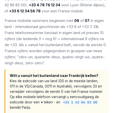
42 86 82 00),
+33 4 78 76 12 34
voor Lyon (Rhône-Alpes),
of
+33 6 12 34 56 78
voor een Franse mobiel.
Franse mobiele nummers beginnen met
06
of
07
in eigen
land - internationaal geschreven als +33 6 of +33 7. Elk
Frans telefoonnummer bestaat in eigen land uit precies 10
cijfers (de leidende 0 + nog 9) = internationaal 9 cijfers na
de +33. Als u vanuit het buitenland belt, vervalt de eerste 0.
Franse cijfers worden uitgesproken in groepen van twee
cijfers: "zéro-un, quarante-deux, quatre-vingt-six, quatre-
vingt-deux, zéro-zéro".
Wilt u vanuit het buitenland naar Frankrijk bellen?
Kies de exitcode van uw land (00 in de meeste landen,
011 in de VS/Canada, 0011 in Australië), vervolgens 33 en
verwijder vervolgens de eerste 0 van het Franse nummer.
Op elke mobiele telefoon vervangt u eenvoudigweg de
exitcode door een
+
teken - en
+33 1 42 86 82 00
bereikt Parijs.