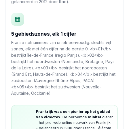
gelanceerd in 2012 door Iliad).
5 gebiedszones, elk 1 cijfer
Franse netnummers zijn uniek eenvoudig: slechts vijf
zones, elk met één cijfer na de eerste 0. <b>01</b>
bestrijkt Île-de-France (regio Parijs). <b>02</b>
bestrijkt het noordwesten (Normandië, Bretagne, Pays
de la Loire). <b>03</b> bestrijkt het noordoosten
(Grand Est, Hauts-de-France). <b>04</b> bestrijkt het
zuidoosten (Auvergne-Rhône-Alpes, PACA).
<b>05</b> bestrijkt het zuidwesten (Nouvelle-
Aquitaine, Occitanie).
Frankrijk was een pionier op het gebied
van videotex.
De beroemde
Minitel
dienst
- het pre-web online netwerk van Frankrijk
- gelanceerd in 1980 door France Télécom