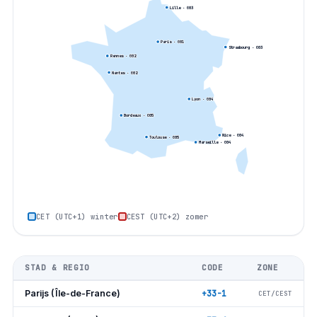
Lille
· 0
03
Paris
· 0
01
Strasbourg
· 0
03
Rennes
· 0
02
Nantes
· 0
02
Lyon
· 0
04
Bordeaux
· 0
05
Nice
· 0
04
Toulouse
· 0
05
Marseille
· 0
04
CET (UTC+1) winter
CEST (UTC+2) zomer
STAD & REGIO
CODE
ZONE
Parijs (Île-de-France)
+33-1
CET/CEST