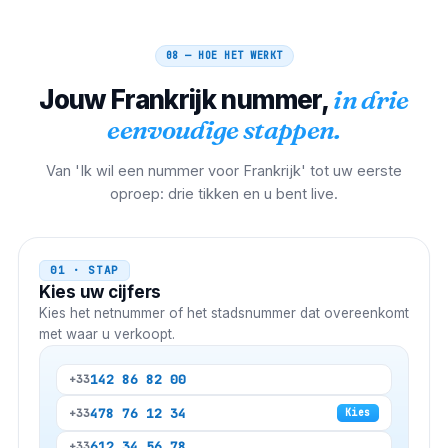
08 — HOE HET WERKT
Jouw
Frankrijk
nummer,
in drie
eenvoudige stappen.
Van 'Ik wil een nummer voor Frankrijk' tot uw eerste
oproep: drie tikken en u bent live.
01 · STAP
Kies uw cijfers
Kies het netnummer of het stadsnummer dat overeenkomt
met waar u verkoopt.
1
42 86 82 00
+33
4
78 76 12 34
+33
Kies
6
12 34 56 78
+33