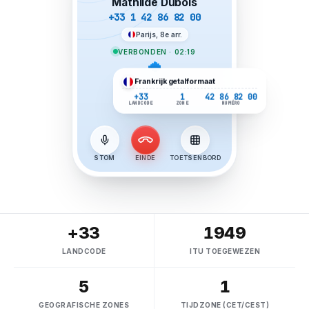
Mathilde Dubois
+33 1 42 86 82 00
Parijs, 8e arr.
VERBONDEN · 02:19
Frankrijk
getalformaat
+33
1
42 86 82 00
LANDCODE
ZONE
NUMÉRO
STOM
EINDE
TOETSENBORD
+33
1949
LANDCODE
ITU TOEGEWEZEN
5
1
GEOGRAFISCHE ZONES
TIJDZONE (CET/CEST)