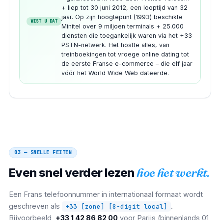
+ liep tot 30 juni 2012, een looptijd van 32
jaar. Op zijn hoogtepunt (1993) beschikte
WIST U DAT
Minitel over 9 miljoen terminals + 25.000
diensten die toegankelijk waren via het +33
PSTN-netwerk. Het hostte alles, van
treinboekingen tot vroege online dating tot
de eerste Franse e-commerce – die elf jaar
vóór het World Wide Web dateerde.
03 — SNELLE FEITEN
Even snel verder lezen
hoe het werkt.
Een Frans telefoonnummer in internationaal formaat wordt
geschreven als
.
+33 [zone] [8-digit local]
Bijvoorbeeld,
+33 1 42 86 82 00
voor Parijs (binnenlands 01