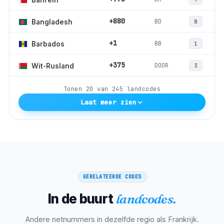
+880
BD
Bangladesh
8
+1
BB
Barbados
1
+375
DOOR
Wit-Rusland
3
Tonen
20
van
245
landcodes
Laat meer zien
GERELATEERDE CODES
In de buurt
landcodes.
Andere netnummers in dezelfde regio als
Frankrijk
.