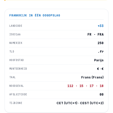
FRANKRIJK
IN ÉÉN OOGOPSLAG
+33
LANDCODE
FR · FRA
ISO3166
250
NUMERIEK
.fr
TLD
Parijs
HOOFDSTAD
€ · €
MUNTEENHEID
Frans (Frans)
TAAL
112 · 15 · 17 · 18
NOODGEVAL
00
AFSLUITCODE
CET (UTC+1) · CEST (UTC+2)
TIJDZONE