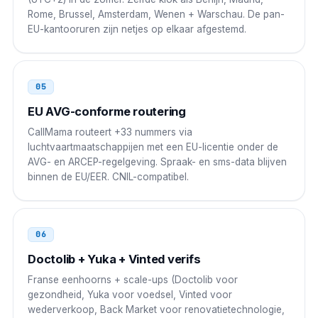
Japan
010
Rome, Brussel, Amsterdam, Wenen + Warschau. De pan-
EU-kantooruren zijn netjes op elkaar afgestemd.
010 33 N NN NN NN NN
VAE
00
05
00 33 N NN NN NN NN
EU AVG-conforme routering
CallMama routeert +33 nummers via
luchtvaartmaatschappijen met een EU-licentie onder de
AVG- en ARCEP-regelgeving. Spraak- en sms-data blijven
binnen de EU/EER. CNIL-compatibel.
06
Doctolib + Yuka + Vinted verifs
Franse eenhoorns + scale-ups (Doctolib voor
gezondheid, Yuka voor voedsel, Vinted voor
wederverkoop, Back Market voor renovatietechnologie,