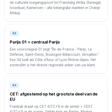
de culturele toegangspoort tot Franstalig Afrika (Senegal,
Ivoorkust, Kameroen – alle belangrijke markten in Oranje
Senegal
00
Afrika).
00 33 N NN NN NN NN
Ivoorkust
00
03
00 33 N NN NN NN NN
Parijs 01 = centraal Parijs
Een voorvoegsel 01 zegt "Île-de-France - Parijs, La
Kameroen
00
Défense, Saint-Denis, Boulogne-Billancourt, Versailles".
Een 04 luidt als Côte d'Azur of Lyon Rhône-Alpes. Het
00 33 N NN NN NN NN
zonecijfer is het directe regionale anker van uw klant.
Indië
00
00 33 N NN NN NN NN
04
China
00
CET: afgestemd op het grootste deel van de
EU
00 33 N NN NN NN NN
Frankrijk draait op CET (UTC+1) in de winter + CEST
(UTC+2) in de zomer. Zelfde klok als Berlijn, Madrid,