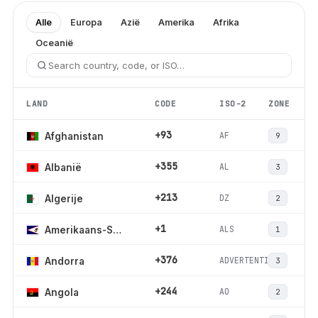
Alle
Europa
Azië
Amerika
Afrika
Oceanië
LAND
CODE
ISO-2
ZONE
+93
AF
Afghanistan
9
+355
AL
Albanië
3
+213
DZ
Algerije
2
+1
ALS
Amerikaans-Samoa
1
+376
ADVERTENTIE
Andorra
3
+244
AO
Angola
2