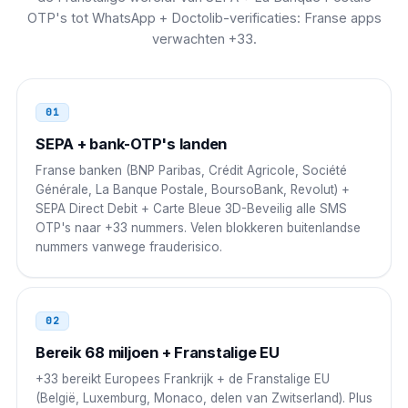
OTP's tot WhatsApp + Doctolib-verificaties: Franse apps
00 33 N NN NN NN NN
verwachten +33.
Portugal
00
00 33 N NN NN NN NN
01
Ierland
SEPA + bank-OTP's landen
00
Franse banken (BNP Paribas, Crédit Agricole, Société
00 33 N NN NN NN NN
Générale, La Banque Postale, BoursoBank, Revolut) +
SEPA Direct Debit + Carte Bleue 3D-Beveilig alle SMS
Marokko
00
OTP's naar +33 nummers. Velen blokkeren buitenlandse
nummers vanwege frauderisico.
00 33 N NN NN NN NN
Algerije
00
02
00 33 N NN NN NN NN
Bereik 68 miljoen + Franstalige EU
Tunesië
00
+33 bereikt Europees Frankrijk + de Franstalige EU
(België, Luxemburg, Monaco, delen van Zwitserland). Plus
00 33 N NN NN NN NN