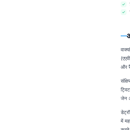
वाक्य
(एएव
और रै
संक्
ट्वि
जेन 
डेट्र
में म
करते 