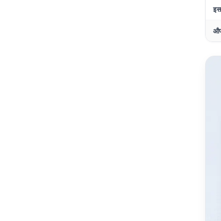
इस
औप