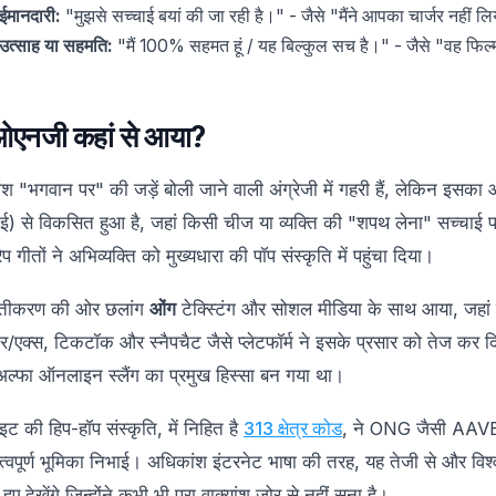
ईमानदारी:
"मुझसे सच्चाई बयां की जा रही है।" - जैसे "मैंने आपका चार्जर नहीं ल
उत्साह या सहमति:
"मैं 100% सहमत हूं / यह बिल्कुल सच है।" - जैसे "वह फिल
ओएनजी कहां से आया?
ांश "भगवान पर" की जड़ें बोली जाने वाली अंग्रेजी में गहरी हैं, लेकिन इसक
ीई) से विकसित हुआ है, जहां किसी चीज या व्यक्ति की "शपथ लेना" सच्चाई प
प गीतों ने अभिव्यक्ति को मुख्यधारा की पॉप संस्कृति में पहुंचा दिया।
षिप्तीकरण की ओर छलांग
ओंग
टेक्स्टिंग और सोशल मीडिया के साथ आया, जहां ग
टर/एक्स, टिकटॉक और स्नैपचैट जैसे प्लेटफॉर्म ने इसके प्रसार को ते
अल्फा ऑनलाइन स्लैंग का प्रमुख हिस्सा बन गया था।
ॉइट की हिप-हॉप संस्कृति, में निहित है
313 क्षेत्र कोड
, ने ONG जैसी AAVE अभ
हत्वपूर्ण भूमिका निभाई। अधिकांश इंटरनेट भाषा की तरह, यह तेजी से और विश
हुए देखेंगे जिन्होंने कभी भी पूरा वाक्यांश ज़ोर से नहीं सुना है।