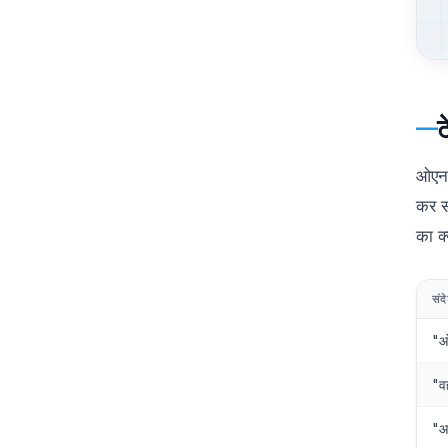
ट
ओएनजी
कर स
का क्
संद
"ओन
"व
"आप