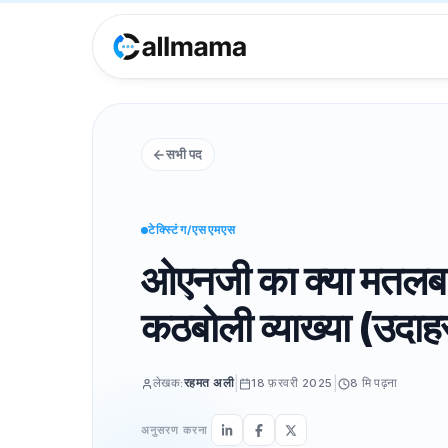
सभी पद
टेक्स्टिंग/एसएमएस
ओएनजी का क्या मतलब 
कठबोली व्याख्या (उदा
|
|
लेखक:
रहमत अली
18 फ़रवरी 2025
8 मि
पढ़ना
अनुसरण करना