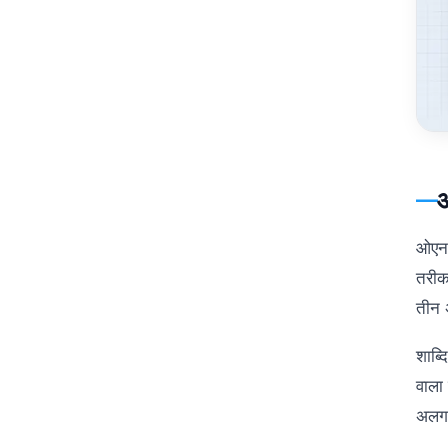
ओएनजी
तरीक
तीन 
शाब्द
वाला
अलग-