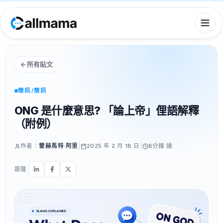
所有貼文
簡訊/簡訊
ONG 是什麼意思? 「論上帝」俚語解釋
（附例）
|
|
作者：
雷赫馬特·阿里
2025 年 2 月 18 日
8分鐘
讀
跟隨