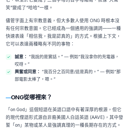
笑”變成了“哈哈”一樣。
儘管字面上有宗教意義，但大多數人使用 ONG 時根本沒
有任何宗教意圖。它已經成為一個通用的強調詞——一種
快速表達「相信我，我是認真的」的方式。根據上下文，
它可以表達兩種略有不同的事物：
誠意：
“我說的是實話。” — 例如“我沒拿你的充電器，
哎呀。”
興奮或同意：
“我百分之百同意/這是真的。” — 例如“那
部電影太棒了，嗯。”
ONG從哪裡來？
「on God」這個短語在英語口語中有著深厚的根源，但它
的現代俚語形式源自非裔美國人白話英語 (AAVE)，其中發
誓「on」某物或某人是強調真理的一種長期存在的方式。