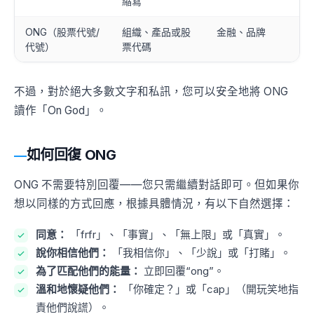
縮寫
ONG（股票代號/
組織、產品或股
金融、品牌
代號）
票代碼
不過，對於絕大多數文字和私訊，您可以安全地將 ONG
讀作「On God」。
如何回復 ONG
ONG 不需要特別回覆——您只需繼續對話即可。但如果你
想以同樣的方式回應，根據具體情況，有以下自然選擇：
同意：
「frfr」、「事實」、「無上限」或「真實」。
說你相信他們：
「我相信你」、「少說」或「打賭」。
為了匹配他們的能量：
立即回覆“ong”。
溫和地懷疑他們：
「你確定？」或「cap」（開玩笑地指
責他們說謊）。