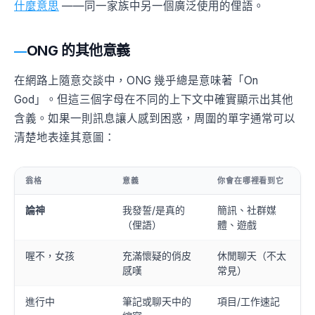
什麼意思
——同一家族中另一個廣泛使用的俚語。
ONG 的其他意義
在網路上隨意交談中，ONG 幾乎總是意味著「On
God」。但這三個字母在不同的上下文中確實顯示出其他
含義。如果一則訊息讓人感到困惑，周圍的單字通常可以
清楚地表達其意圖：
翁格
意義
你會在哪裡看到它
論神
我發誓/是真的
簡訊、社群媒
（俚語）
體、遊戲
喔不，女孩
充滿懷疑的俏皮
休閒聊天（不太
感嘆
常見）
進行中
筆記或聊天中的
項目/工作速記