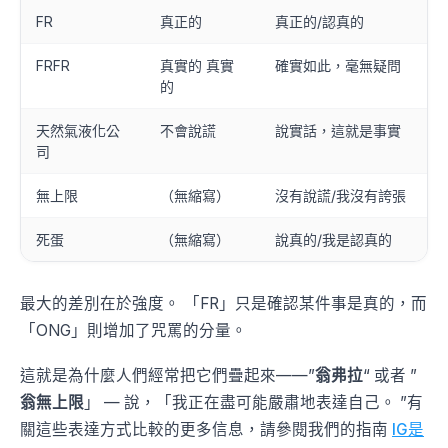
FR
真正的
真正的/認真的
FRFR
真實的 真實
確實如此，毫無疑問
的
天然氣液化公
不會說謊
說實話，這就是事實
司
無上限
（無縮寫）
沒有說謊/我沒有誇張
死蛋
（無縮寫）
說真的/我是認真的
最大的差別在於強度。 「FR」只是確認某件事是真的，而
「ONG」則增加了咒罵的分量。
這就是為什麼人們經常把它們疊起來——”
翁弗拉
“ 或者 ”
翁無上限
」 — 說，「我正在盡可能嚴肅地表達自己。 ”有
關這些表達方式比較的更多信息，請參閱我們的指南
IG是