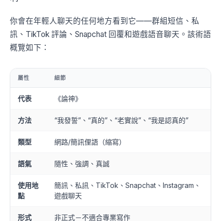
你會在年輕人聊天的任何地方看到它——群組短信、私
訊、TikTok 評論、Snapchat 回覆和遊戲語音聊天。該術語
概覽如下：
屬性
細節
代表
《論神》
方法
“我發誓”、“真的”、“老實說”、“我是認真的”
類型
網路/簡訊俚語（縮寫）
語氣
隨性、強調、真誠
使用地
簡訊、私訊、TikTok、Snapchat、Instagram、
點
遊戲聊天
形式
非正式－不適合專業寫作