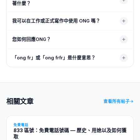
事是真實的。 ONG（「論上帝」）更強烈——它增加了咒
著什麼？
罵的分量。許多人將它們一起使用，例如“ong fr”，以最大
程度地強調。
這在每個平台上都意味著同樣的事情：「在上帝身上」。在
我可以在工作或正式寫作中使用 ONG 嗎？
Snapchat、TikTok 和 Instagram 上，人們在標題、評論和
回覆中使用 ONG，以表明他們對某件事是完全真誠的或真
最好避免在專業電子郵件、報告或任何正式寫作中使用
您如何回應ONG？
正炒作的。
ONG。這是一種隨意的網路俚語，適合文字、私訊和社交媒
體，而不是工作場所或學術交流。
無需回覆。您可以簡單地繼續對話，或者同意諸如“frfr”、
「ong fr」或「ong frfr」是什麼意思？
“事實”或“無上限”之類的內容。如果有人用 ONG 發誓他們
說的是實話，簡單的「我相信你」或「少說」也有效。
「Ong fr」將 ONG（「On God」）與 FR（「for real」）
結合在一起，而「ong frfr」則更加加倍。兩者都堆砌了兩
個俚語來表示“我對此完全非常認真”。
相關文章
查看所有帖子
免費電話
833 區號：免費電話號碼 — 歷史、用途以及如何獲
取