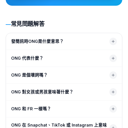
常見問題解答
發簡訊時ONG是什麼意思？
在簡訊中，ONG 的意思是「On God」。它用來發誓某事是
ONG 代表什麼？
真的或強調你是多麼認真——就像說「我發誓」或「真
的」。
ONG 代表「論上帝」。這是口語短語“on God”的縮寫版，
ONG 是個壞詞嗎？
適合發短信，人們用它來保證他們剛才所說的話的真實性。
不。 ONG 不是髒話，也不是冒犯性的。它確實提到了上
ONG 對女孩或男孩意味著什麼？
帝，所以有些人可能會覺得這個字面意思有點宗教色彩，但
在日常俚語中，它只是一種強調真誠的隨意方式。
無論是誰發送的，含義都是一樣的：“On God”，用於發誓
ONG 和 FR 一樣嗎？
某事是真實的或表現出真正的興奮。這不是調情，也不是針
對特定性別的——它只是強調這個人確實說到做到。
它們很接近但不完全相同。 FR 的意思是“for real”，確認某
ONG 在 Snapchat、TikTok 或 Instagram 上意味