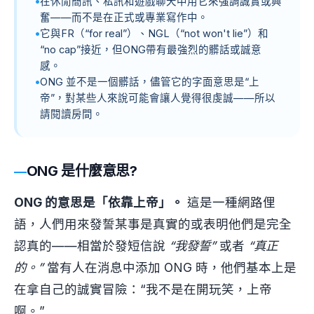
在休閒簡訊、私訊和遊戲聊天中用它來強調誠實或興
奮——而不是在正式或專業寫作中。
它與FR（“for real”）、NGL（“not won't lie”）和
“no cap”接近，但ONG帶有最強烈的髒話或誠意
感。
ONG 並不是一個髒話，儘管它的字面意思是“上
帝”，對某些人來說可能會讓人覺得很虔誠——所以
請閱讀房間。
ONG 是什麼意思?
ONG 的意思是「依靠上帝」。
這是一種網路俚
語，人們用來發誓某事是真實的或表明他們是完全
認真的——相當於發短信說
“我發誓”
或者
“真正
的。”
當有人在消息中添加 ONG 時，他們基本上是
在拿自己的誠實冒險：“我不是在開玩笑，上帝
啊。”