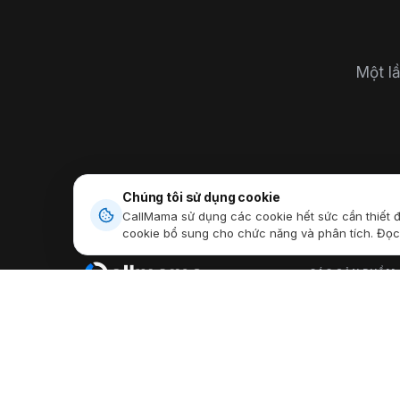
Một lầ
Chúng tôi sử dụng cookie
CallMama sử dụng các cookie hết sức cần thiết 
cookie bổ sung cho chức năng và phân tích. Đọc
CÁC SẢN PHẨM
Số điện thoại ảo
Luôn kết nối mọi lúc, mọi nơi,
Gọi quốc tế
Nói chuyện tự do trên toàn cầu.
Gửi và nhận SM
Tải xuống ứng 