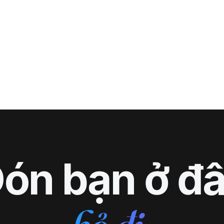
ón bạn ở đ