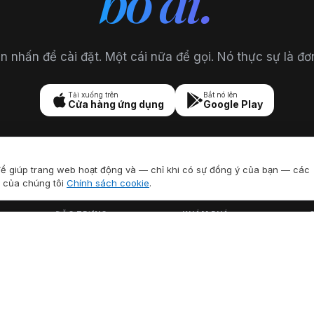
bỏ đi.
n nhấn để cài đặt. Một cái nữa để gọi. Nó thực sự là đơ
Tải xuống trên
Bắt nó lên
Cửa hàng ứng dụng
Google Play
để giúp trang web hoạt động và — chỉ khi có sự đồng ý của bạn — các
 của chúng tôi
Chính sách cookie
.
ĐẶC TRƯNG
KHÁM PHÁ
Tất cả tính năng
Mã Vùng Hoa Kỳ
V
Ghi âm cuộc gọi
Mã quốc gia
G
S
ID người gọi
Công cụ điện thoại
t
dụng
Chuyển tiếp cuộc gọi
miễn phí
Thư thoại
Tra cứu mã vùng