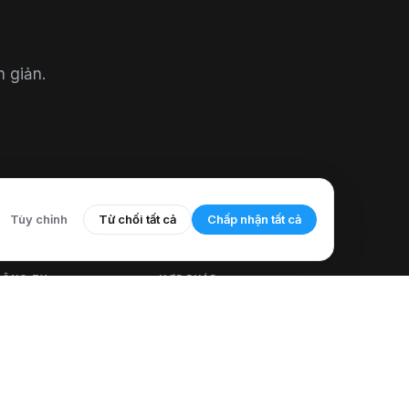
n giản.
Tùy chỉnh
Từ chối tất cả
Chấp nhận tất cả
CÔNG TY
HỢP PHÁP
ề chúng tôi
Chính sách sử dụng được
ặp tác giả của chúng
chấp nhận
ôi
Thông báo ghi âm cuộc gọi
Cách sử dụng
Chính sách hoàn tiền và hủy
CallMama
bỏ