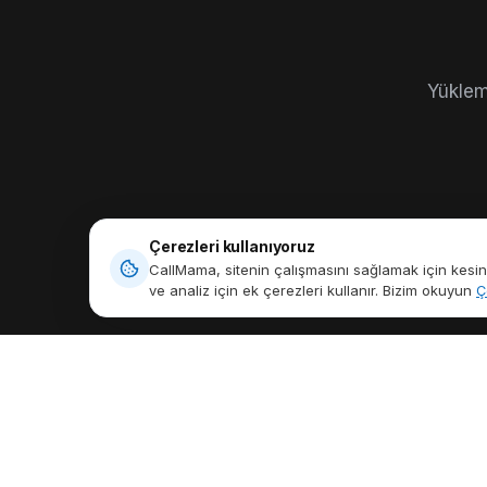
Yüklem
Çerezleri kullanıyoruz
CallMama, sitenin çalışmasını sağlamak için kesinlik
ve analiz için ek çerezleri kullanır. Bizim okuyun
Ç
ÜRÜNLER
Sanal Telefon
Her Zaman, Her Yerde Bağlantıda
Numarası
Kalın,
Küresel Olarak Özgürce Konuşun.
Uluslararası Ar
SMS Gönder ve 