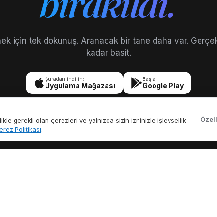
bırakıldı.
ek için tek dokunuş. Aranacak bir tane daha var. Gerçe
kadar basit.
Şuradan indirin:
Başla
Uygulama Mağazası
Google Play
Özel
le gerekli olan çerezleri ve yalnızca sizin izninizle işlevsellik
erez Politikası
.
ÖZELLIKLER
KEŞFETMEK
Tüm Özellikler
ABD Alan Kodları
Çağrı Kaydı
Ülke Kodları
Y
ama
Arayanın Kimliği
Ücretsiz Telefon
Al
Çağrı Yönlendirme
Araçları
K