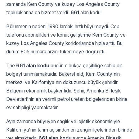
zamanda Kern County ve kuzey Los Angeles County
topluluklarına da hizmet verdi.
661
alan kodu.
Bölünmenin nedeni 1990'lardaki hızlı büyümeydi. Cep
telefonu abonelikleri ve konut geliştirme Kern County ve
kuzey Los Angeles County koridorlarında hızla arttı. Bu
durum 805 numara arzını tükenmeye doğru itti.
The
661 alan kodu
bugün oldukça çeşitliliğe sahip bir
bölgeyi tanımlamaktadır. Bakersfield, Kern County'nin
merkezi ve Kaliforniya'nın dokuzuncu büyük şehridir.
Bölgenin ekonomik başkentidir. Şehir, Amerika Birleşik
Devletleri'nin en verimli petrol üreten bölgelerinden birine
ev sahipliği yapmaktadır.
Aynı zamanda büyüyen sağlık ve lojistik ekonomisiyle
Kaliforniya'nın tarım açısından en zengin ilçelerinden birinde
yer almaktadır.
661 alan kodu
ayrıca Amerika Birleşik