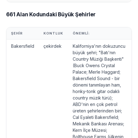
661 Alan Kodundaki Büyük Şehirler
ŞEHIR
KONTLUK
ÖNEMLI:
Bakersfield
çekirdek
Kaliforniya'nın dokuzuncu
büyük şehri; "Batı'nın
Country Müziği Başkenti"
(Buck Owens Crystal
Palace; Merle Haggard;
Bakersfield Sound - bir
dönemi tanımlayan ham,
honky-tonk gitar odaklı
country müzik türü);
ABD'nin en çok petrol
üreten şehirlerinden biri;
Cal Eyaleti Bakersfield;
Mekanik Bankası Arenası;
Kern İlçe Müzesi;
Bolthouse Farms (ülkenin