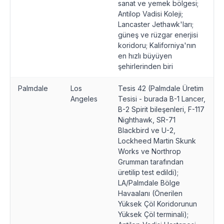
sanat ve yemek bölgesi;
Antilop Vadisi Koleji;
Lancaster Jethawk'ları;
güneş ve rüzgar enerjisi
koridoru; Kaliforniya'nın
en hızlı büyüyen
şehirlerinden biri
Palmdale
Los
Tesis 42 (Palmdale Üretim
Angeles
Tesisi - burada B-1 Lancer,
B-2 Spirit bileşenleri, F-117
Nighthawk, SR-71
Blackbird ve U-2,
Lockheed Martin Skunk
Works ve Northrop
Grumman tarafından
üretilip test edildi);
LA/Palmdale Bölge
Havaalanı (Önerilen
Yüksek Çöl Koridorunun
Yüksek Çöl terminali);