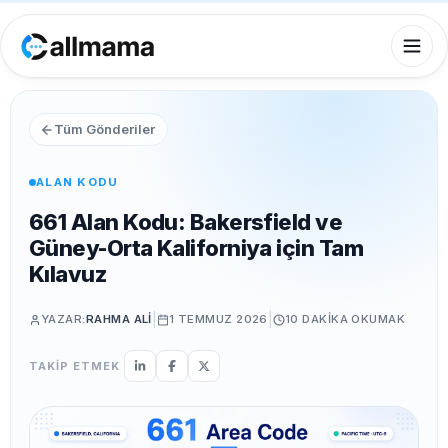
Tüm Gönderiler
ALAN KODU
661 Alan Kodu: Bakersfield ve
Güney-Orta Kaliforniya için Tam
Kılavuz
|
|
YAZAR:
RAHMA ALI
1 TEMMUZ 2026
10 DAKIKA
OKUMAK
TAKİP ETMEK