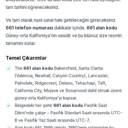
tam tarihini öğreneceksiniz.
Ve tam olarak nasıl sanal hale getirileceğini göreceksiniz
661 telefon numarası
dakikalar içinde.
661 alan kodu
Güney-orta Kaliforniya'nın sesidir ve bu kılavuz size resmin
tamamını sunar.
Temel Çıkarımlar
The
661 alan kodu
Bakersfield, Santa Clarita
(Valencia, Newhall, Canyon Country), Lancaster,
Palmdale, Ridgecrest, Delano, Tehachapi, Taft,
California City, Mojave ve Rosamond dahil olmak üzere
güney-orta Kaliforniya'yı kapsar.
Bölgedeki her şehir
661 alan kodu
Pasifik Saat
Dilimi'nde çalışır - Pasifik Standart Saati sırasında UTC-
8 ve Pasifik Yaz Saati sırasında UTC-7.
Alan kodu 661, 1999 yılında, 1980'lerin ortasından bu