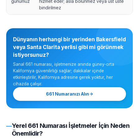
günümüz
hizmet eder; asla bölünmez veya üst üste
bindirilmez
Dünyanın herhangi bir yerinden Bakersfield
veya Santa Clarita yerlisi gibi mi görünmek
istiyorsunuz?
Sanal 661 numarası, işletmenize anında güney-orta
Kaliforniya güvenilirliği sağlar; dakikalar içinde
etkinleştirilir, Kaliforniya adresine gerek yoktur, her
cihazda çalışır.
661 Numaranızı Alın
Yerel 661 Numarası İşletmeler İçin Neden
Önemlidir?