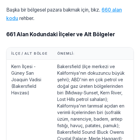
Başka bir bölgesel pazara bakmak için, bkz.
660 alan
kodu
rehber.
661 Alan Kodundaki İlçeler ve Alt Bölgeler
İLÇE / ALT BÖLGE
ÖNEMLI:
Kern İlçesi -
Bakersfield (ilçe merkezi ve
Güney San
Kaliforniya'nın dokuzuncu büyük
Joaquin Vadisi
şehri); ABD'nin en çok petrol ve
(Bakersfield
doğal gaz üreten bölgelerinden
Havzası)
biri (Midway-Sunset, Kern River,
Lost Hills petrol sahaları);
Kaliforniya'nın tarımsal açıdan en
verimli ilçelerinden biri (sofralık
üzüm, narenciye, badem, antep
fıstığı, havuç, patates, pamuk);
Bakersfield Sound (Buck Owens
Crystal Palace; Merle Haggard);