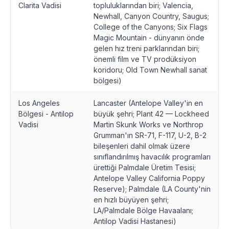
Clarita Vadisi
topluluklarından biri; Valencia,
Newhall, Canyon Country, Saugus;
College of the Canyons; Six Flags
Magic Mountain - dünyanın önde
gelen hız treni parklarından biri;
önemli film ve TV prodüksiyon
koridoru; Old Town Newhall sanat
bölgesi)
Los Angeles
Lancaster (Antelope Valley'in en
Bölgesi - Antilop
büyük şehri; Plant 42 — Lockheed
Vadisi
Martin Skunk Works ve Northrop
Grumman'ın SR-71, F-117, U-2, B-2
bileşenleri dahil olmak üzere
sınıflandırılmış havacılık programları
ürettiği Palmdale Üretim Tesisi;
Antelope Valley California Poppy
Reserve); Palmdale (LA County'nin
en hızlı büyüyen şehri;
LA/Palmdale Bölge Havaalanı;
Antilop Vadisi Hastanesi)