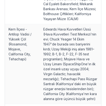
Cal Eyaleti Bakersfield; Mekanik
Bankası Arenası; Kern İlçe Müzesi;
Bolthouse Çiftlikleri; Kaliforniya
Yaşayan Müze (CALM)
Kern İlçesi -
Edwards Hava Kuvvetleri Üssü
Antilop Vadisi /
(Hava Kuvvetleri Test Merkezi'nin
Yüksek Çöl
evi; Chuck Yeager 14 Ekim
(Rosamond,
1947'de burada ses bariyerini
Mojave,
kırdı; Uzay Mekiği iniş alanı 1981–
California City,
1992; B-1, B-2, F-22, F-35 test
Tehachapi)
programları); Mojave Hava ve
Uzay Limanı (SpaceShipOne'ın ilk
özel insanlı uzay uçuşu 2004;
Virgin Galactic; havacılık
mezarlığı); Tehachapi Pass Rüzgar
Santrali (Kaliforniya'daki en büyük
rüzgar enerjisi tesislerinden biri);
California City (Kaliforniya'nın kara
alanına göre üçüncü büyük şehri)