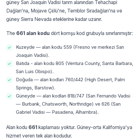
güney San Joaquin Vadisi tarım alanından Tehachapi
Dağları'na, Mojave Çölü'ne, Temblor Sıradağları'na ve
güney Sierra Nevada eteklerine kadar uzanır.
The
661 alan kodu
dört komşu kod grubuyla sınırlanmıştır:
Kuzeyde — alan kodu 559 (Fresno ve merkezi San
Joaquin Vadisi).
Batıda - alan kodu 805 (Ventura County, Santa Barbara,
San Luis Obispo).
Doğuda — alan kodları 760/442 (High Desert, Palm
Springs, Barstow).
Güneyde — alan kodları 818/747 (San Fernando Vadisi
— Burbank, Chatsworth, Northridge) ve 626 (San
Gabriel Vadisi — Pasadena, Alhambra).
Alan kodu
661
kaplaması yoktur. Güney-orta Kaliforniya'ya
hizmet veren tek alan kodudur.