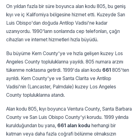
On yıldan fazla bir süre boyunca alan kodu 805, bu geniş
kıyı ve iç Kaliforniya bölgesine hizmet etti. Kuzeyde San
Luis Obispo'dan doğuda Antilop Vadisi'ne kadar
uzanıyordu. 1990'ların sonlarında cep telefonları, çağrı
cihazları ve internet hizmetleri hızla büyüdü.
Bu büyüme Kern County'ye ve hızla gelişen kuzey Los
Angeles County topluluklarına yayıldı. 805 numara arzını
tükenme noktasına getirdi. 1999'da alan kodu
661
805'ten
ayrıldı. Kern County'ye ve Santa Clarita ve Antilop
Vadisi'nin (Lancaster, Palmdale) kuzey Los Angeles
County topluluklarına atandı.
Alan kodu 805, kıyı boyunca Ventura County, Santa Barbara
County ve San Luis Obispo County'yi korudu. 1999 yılında
kurulduğundan bu yana,
661 alan kodu
herhangi bir
katman veya daha fazla coğrafi bölünme olmaksızın