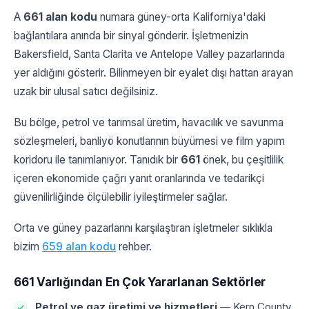
A
661 alan kodu
numara güney-orta Kaliforniya'daki
bağlantılara anında bir sinyal gönderir. İşletmenizin
Bakersfield, Santa Clarita ve Antelope Valley pazarlarında
yer aldığını gösterir. Bilinmeyen bir eyalet dışı hattan arayan
uzak bir ulusal satıcı değilsiniz.
Bu bölge, petrol ve tarımsal üretim, havacılık ve savunma
sözleşmeleri, banliyö konutlarının büyümesi ve film yapım
koridoru ile tanımlanıyor. Tanıdık bir
661
önek, bu çeşitlilik
içeren ekonomide çağrı yanıt oranlarında ve tedarikçi
güvenilirliğinde ölçülebilir iyileştirmeler sağlar.
Orta ve güney pazarlarını karşılaştıran işletmeler sıklıkla
bizim
659 alan kodu
rehber.
661 Varlığından En Çok Yararlanan Sektörler
Petrol ve gaz üretimi ve hizmetleri
— Kern County,