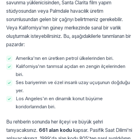
savunma yüklenicisinden, Santa Clarita film yapım
stüdyosundan veya Palmdale havacılık üretim
sorumlusundan gelen bir çağrıyı belirtmeniz gerekebilir.
Veya Kaliforniya'nın güney merkezinde sanal bir varlık
oluşturmak isteyebilirsiniz. Bu, aşağıdakilerle tanımlanan bir
pazardır:
Amerika'nın en üretken petrol ülkelerinden biri.
Kaliforniya'nın tarımsal açıdan en zengin ilçelerinden
biri.
Ses bariyerinin ve özel insanlı uzay uçuşunun doğduğu
yer.
Los Angeles'ın en dinamik konut büyüme
koridorlarından biri.
Bu rehberin sonunda her ilçeyi ve büyük şehri
tanıyacaksınız.
661 alan kodu
kapsar. Pasifik Saat Dilimi'ni
anlayacaksınız. 1999'da alan kodu 805'ten nasıl ayrıldığının