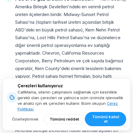
Amerika Birleşik Devletleri'ndeki en verimli petrol
üreten ilçelerden biridir. Midway-Sunset Petrol
Sahası'na (toplam tarihsel üretim açısından bitişik
ABD'deki en büyük petrol sahası), Kern Nehri Petrol
Sahası'na, Lost Hills Petrol Sahası'na ve düzinelerce
diğer önemli petrol operasyonlarına ev sahipliği
yapmaktadır. Chevron, California Resources
Corporation, Berry Petroleum ve çok sayıda bağımsız
operatör, Kern County'deki önemli tesislerin bakımını
yapıyor. Petrol sahası hizmet firmaları, boru hattı
ekipmanı tedarikçileri, çevresel uyumluluk danışmanları,
Çerezleri kullanıyoruz
sondaj teknolojisi satıcıları ve endüstriyel güvenlik
CallMama, sitenin çalışmasını sağlamak için kesinlikle
gerekli olan çerezleri ve yalnızca sizin izninizle işlevsellik
şirketleri bu operatörleri hedef alıyor. Yerel bir kuruluşla
ve analiz için ek çerezleri kullanır. Bizim okuyun
Çerez
önemli ölçüde daha yüksek etkileşim görüyorlar
661
Politikası
.
telefon numarası
.
Tümünü kabul
Özelleştirmek
Tümünü reddet
et
Tarım ve gıda işleme
— Kern County, Kaliforniya ve
Amerika Birleşik Devletleri'ndeki tarımsal açıdan en