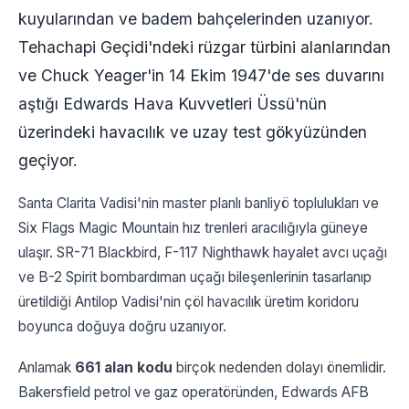
kuyularından ve badem bahçelerinden uzanıyor.
Tehachapi Geçidi'ndeki rüzgar türbini alanlarından
ve Chuck Yeager'in 14 Ekim 1947'de ses duvarını
aştığı Edwards Hava Kuvvetleri Üssü'nün
üzerindeki havacılık ve uzay test gökyüzünden
geçiyor.
Santa Clarita Vadisi'nin master planlı banliyö toplulukları ve
Six Flags Magic Mountain hız trenleri aracılığıyla güneye
ulaşır. SR-71 Blackbird, F-117 Nighthawk hayalet avcı uçağı
ve B-2 Spirit bombardıman uçağı bileşenlerinin tasarlanıp
üretildiği Antilop Vadisi'nin çöl havacılık üretim koridoru
boyunca doğuya doğru uzanıyor.
Anlamak
661 alan kodu
birçok nedenden dolayı önemlidir.
Bakersfield petrol ve gaz operatöründen, Edwards AFB