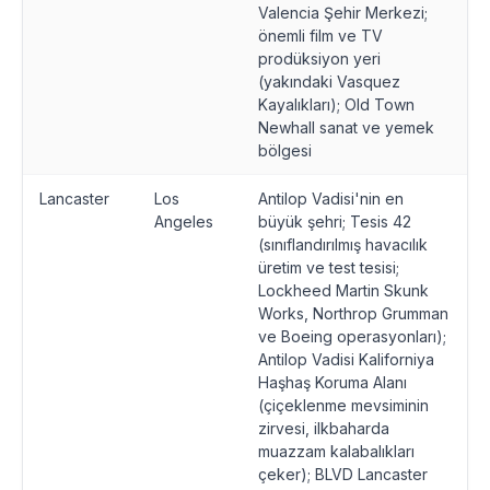
Valencia Şehir Merkezi;
önemli film ve TV
prodüksiyon yeri
(yakındaki Vasquez
Kayalıkları); Old Town
Newhall sanat ve yemek
bölgesi
Lancaster
Los
Antilop Vadisi'nin en
Angeles
büyük şehri; Tesis 42
(sınıflandırılmış havacılık
üretim ve test tesisi;
Lockheed Martin Skunk
Works, Northrop Grumman
ve Boeing operasyonları);
Antilop Vadisi Kaliforniya
Haşhaş Koruma Alanı
(çiçeklenme mevsiminin
zirvesi, ilkbaharda
muazzam kalabalıkları
çeker); BLVD Lancaster