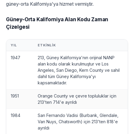
güney-orta Kaliforniya'ya hizmet vermiştir.
Güney-Orta Kaliforniya Alan Kodu Zaman
Çizelgesi
YIL
ETKINLIK
1947
213, Güney Kaliforniya'nın orijinal NANP
alan kodu olarak kurulmuştur ve Los
Angeles, San Diego, Kern County ve sahil
dahil tüm Güney Kaliforniya'yı
kapsamaktadır.
1951
Orange County ve çevre topluluklar için
213'ten 714'e ayrıldı
1984
San Fernando Vadisi (Burbank, Glendale,
Van Nuys, Chatsworth) için 213'ten 818'e
ayrıldı