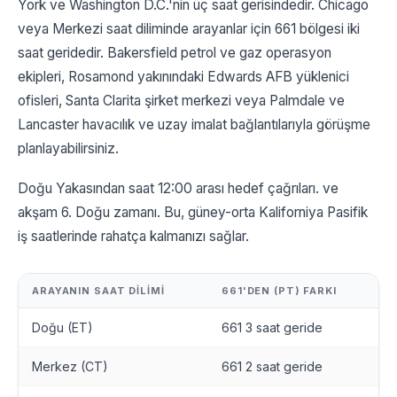
York ve Washington D.C.'nin üç saat gerisindedir. Chicago
veya Merkezi saat diliminde arayanlar için 661 bölgesi iki
saat geridedir. Bakersfield petrol ve gaz operasyon
ekipleri, Rosamond yakınındaki Edwards AFB yüklenici
ofisleri, Santa Clarita şirket merkezi veya Palmdale ve
Lancaster havacılık ve uzay imalat bağlantılarıyla görüşme
planlayabilirsiniz.
Doğu Yakasından saat 12:00 arası hedef çağrıları. ve
akşam 6. Doğu zamanı. Bu, güney-orta Kaliforniya Pasifik
iş saatlerinde rahatça kalmanızı sağlar.
ARAYANIN SAAT DILIMI
661'DEN (PT) FARKI
Doğu (ET)
661 3 saat geride
Merkez (CT)
661 2 saat geride