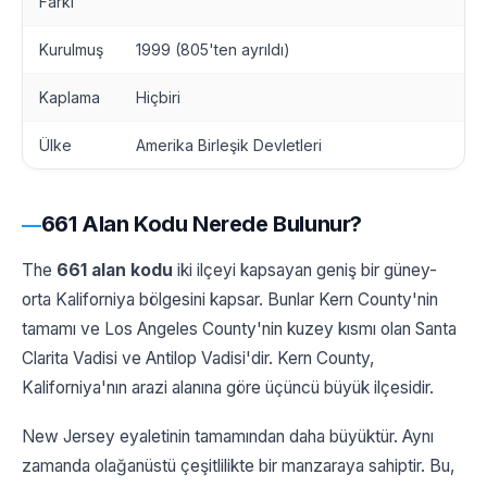
Farkı
Kurulmuş
1999 (805'ten ayrıldı)
Kaplama
Hiçbiri
Ülke
Amerika Birleşik Devletleri
661 Alan Kodu Nerede Bulunur?
The
661 alan kodu
iki ilçeyi kapsayan geniş bir güney-
orta Kaliforniya bölgesini kapsar. Bunlar Kern County'nin
tamamı ve Los Angeles County'nin kuzey kısmı olan Santa
Clarita Vadisi ve Antilop Vadisi'dir. Kern County,
Kaliforniya'nın arazi alanına göre üçüncü büyük ilçesidir.
New Jersey eyaletinin tamamından daha büyüktür. Aynı
zamanda olağanüstü çeşitlilikte bir manzaraya sahiptir. Bu,