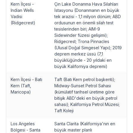
Kern İlçesi -
Çin Lake Donanma Hava Silahları
Indian Wells
İstasyonu (Donanmanın en büyük
Vadisi
tek arazisi - 1,1 milyon dönüm; ABD
(Ridgecrest)
ordusunun en önemli silah test
tesislerinden biri; AIM-9
Sidewinder füzesi gelişimi);
Ridgecrest; Trona Pinnacles
(Ulusal Doğal Simgesel Yapı); 2019
deprem merkez üssü (7,1
büyüklüğünde - 20 yıldaki en
büyük Kaliforniya depremi)
Kern İlçesi - Batı
Taft (Batı Kern petrol başkenti);
Kern (Taft,
Midway-Sunset Petrol Sahası
Maricopa)
(kümülatif tarihsel üretime göre
bitişik ABD'deki en büyük petrol
sahası); Kaliforniya Petrol Müzesi;
Taft Koleji
Los Angeles
Santa Clarita (Kaliforniya'nın en
Bölgesi - Santa
büyük master planlı