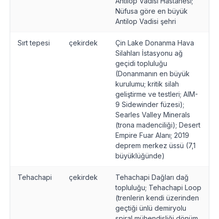
Antilop Vadisi Hastanesi;
Nüfusa göre en büyük
Antilop Vadisi şehri
Sırt tepesi
çekirdek
Çin Lake Donanma Hava
Silahları İstasyonu ağ
geçidi topluluğu
(Donanmanın en büyük
kurulumu; kritik silah
geliştirme ve testleri; AIM-
9 Sidewinder füzesi);
Searles Valley Minerals
(trona madenciliği); Desert
Empire Fuar Alanı; 2019
deprem merkez üssü (7,1
büyüklüğünde)
Tehachapi
çekirdek
Tehachapi Dağları dağ
topluluğu; Tehachapi Loop
(trenlerin kendi üzerinden
geçtiği ünlü demiryolu
spiral mühendisliği dönüm