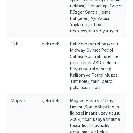
noktası); Tehachapi Geçidi
Rüzgar Santrali; elma
bahçeleri; Ayı Vadisi
Yayları; açık hava
rekreasyonu ve yürüyüş
Taft
çekirdek
Batı Kern petrol başkenti;
Midway-Sunset Petrol
Sahası (kümülatif üretime
göre bitişik ABD'deki en
büyük petrol sahası);
Kaliforniya Petrol Müzesi;
Taft Koleji; tarihi petrol
patlaması mirası
Mojave
çekirdek
Mojave Hava ve Uzay
Limanı (SpaceShipOne'ın
ilk özel insanlı uzay uçuşu
2004; ticari uzaya fırlatma
tesisi; ticari havacılık
depolama ve bakım