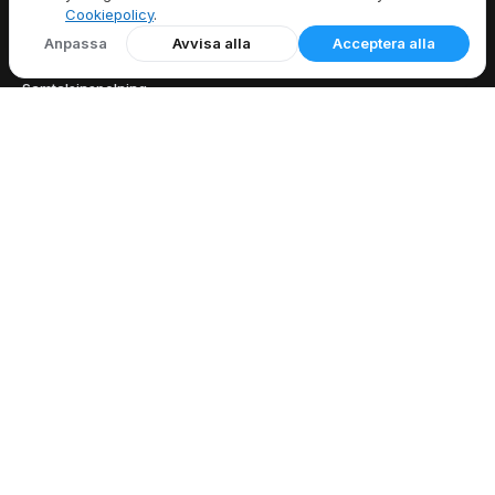
Cookiepolicy
.
DRAG
Anpassa
Avvisa alla
Acceptera alla
Alla funktioner
Samtalsinspelning
Nummerpresentation
Vidarekoppling
Röstbrevlåda
UTFORSKA
USA:s riktnummer
Landskoder
Gratis telefonverktyg
Sök efter riktnummer
Operatörssökning
Vad är min IP
Blogg
FÖRETAG