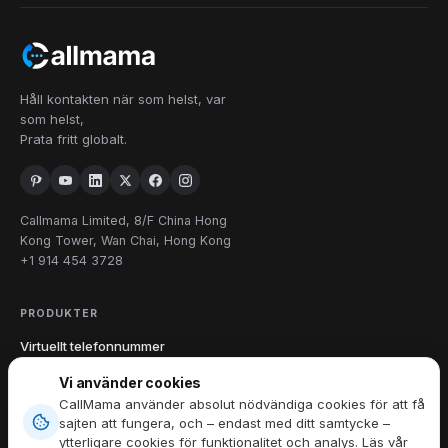
Håll kontakten när som helst, var
som helst,
Prata fritt globalt.
Callmama Limited, 8/F China Hong
Kong Tower, Wan Chai, Hong Kong
+1 914 454 3728
PRODUKTER
Virtuellt telefonnummer
Internationella samtal
Vi använder cookies
Skicka & ta emot SMS
CallMama använder absolut nödvändiga cookies för att få
Ladda ner appen
sajten att fungera, och – endast med ditt samtycke –
ytterligare cookies för funktionalitet och analys. Läs vår