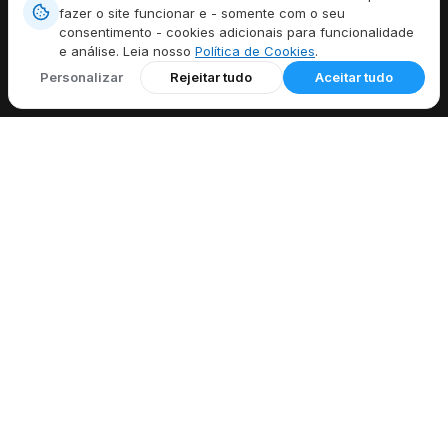
fazer o site funcionar e - somente com o seu
Baixar aplicativo
consentimento - cookies adicionais para funcionalidade
e análise. Leia nosso
Política de Cookies
.
CARACTERÍSTICAS
Personalizar
Rejeitar tudo
Aceitar tudo
Todos os recursos
Gravação de chamadas
Identificador de chamadas
Encaminhamento de chamadas
Correio de voz
EXPLORAR
Códigos de área dos EUA
Códigos de país
Ferramentas gratuitas para telefone
Pesquisa de código de área
Pesquisa de operadora
Qual é o meu IP
Blogue