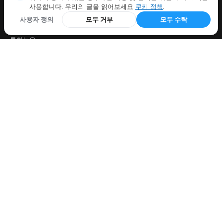
사용합니다. 우리의 글을 읽어보세요
쿠키 정책
.
특징
사용자 정의
모두 거부
모두 수락
모든 기능
통화녹음
거는 사람 확인
착신전환
음성 메일
탐구하다
미국 지역번호
국가 코드
무료 전화 도구
지역번호 조회
운송업체 조회
내 IP는 무엇입니까
블로그
회사