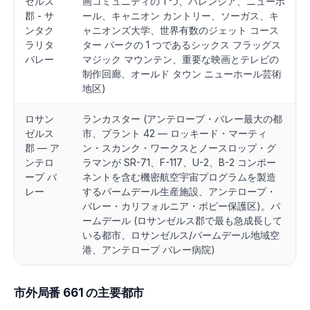
ゼルス
画コミュニティの 1 つ、バレンシア、ニューホ
郡 - サ
ール、キャニオン カントリー、ソーガス、キ
ンタク
ャニオンズ大学、世界有数のジェット コース
ラリタ
ター パークの 1 つであるシックス フラッグス
バレー
マジック マウンテン、重要な映画とテレビの
制作回廊、オールド タウン ニューホール芸術
地区)
ロサン
ランカスター (アンテロープ・バレー最大の都
ゼルス
市、プラント 42 — ロッキード・マーティ
郡 — ア
ン・スカンク・ワークスとノースロップ・グ
ンテロ
ラマンが SR-71、F-117、U-2、B-2 コンポー
ープ バ
ネントを含む機密航空宇宙プログラムを製造
レー
するパームデール生産施設、アンテロープ・
バレー・カリフォルニア・ポピー保護区)。パ
ームデール (ロサンゼルス郡で最も急成長して
いる都市、ロサンゼルス/パームデール地域空
港、アンテロープ バレー病院)
市外局番 661 の主要都市