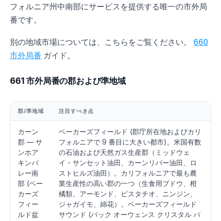
フォルニア州中南部にサービスを提供する唯一の市外局
番です。
別の地域市場については、こちらをご覧ください。
660
市外局番
ガイド。
661 市外局番の郡および準地域
郡/準地域
注目すべき点
カーン
ベーカーズフィールド (郡庁所在地およびカリ
郡 — サ
フォルニアで 9 番目に大きい都市)。米国有数
ンホア
の石油および天然ガス生産郡（ミッドウェ
キンバ
イ・サンセット油田、カーンリバー油田、ロ
レー南
ストヒルズ油田）。カリフォルニアで最も農
部 (ベー
業生産性の高い郡の一つ（生食用ブドウ、柑
カーズ
橘類、アーモンド、ピスタチオ、ニンジン、
フィー
ジャガイモ、綿花）。ベーカーズフィールド
ルド盆
サウンド (バック オーウェンス クリスタル パ