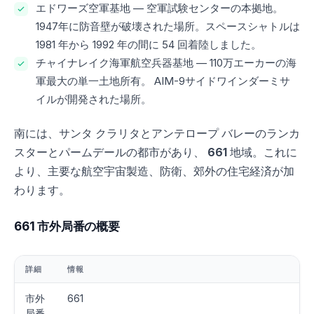
エドワーズ空軍基地 — 空軍試験センターの本拠地。
1947年に防音壁が破壊された場所。スペースシャトルは
1981 年から 1992 年の間に 54 回着陸しました。
チャイナレイク海軍航空兵器基地 — 110万エーカーの海
軍最大の単一土地所有。 AIM-9サイドワインダーミサ
イルが開発された場所。
南には、サンタ クラリタとアンテロープ バレーのランカ
スターとパームデールの都市があり、
661
地域。これに
より、主要な航空宇宙製造、防衛、郊外の住宅経済が加
わります。
661 市外局番の概要
詳細
情報
市外
661
局番