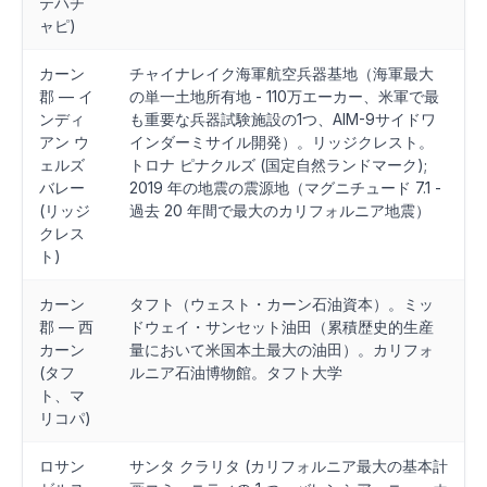
テハチ
ャピ)
カーン
チャイナレイク海軍航空兵器基地（海軍最大
郡 — イ
の単一土地所有地 - 110万エーカー、米軍で最
ンディ
も重要な兵器試験施設の1つ、AIM-9サイドワ
アン ウ
インダーミサイル開発）。リッジクレスト。
ェルズ
トロナ ピナクルズ (国定自然ランドマーク);
バレー
2019 年の地震の震源地（マグニチュード 7.1 -
(リッジ
過去 20 年間で最大のカリフォルニア地震）
クレス
ト)
カーン
タフト（ウェスト・カーン石油資本）。ミッ
郡 — 西
ドウェイ・サンセット油田（累積歴史的生産
カーン
量において米国本土最大の油田）。カリフォ
(タフ
ルニア石油博物館。タフト大学
ト、マ
リコパ)
ロサン
サンタ クラリタ (カリフォルニア最大の基本計