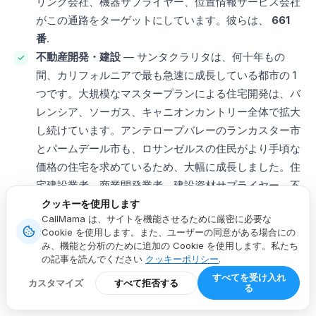
リング会社、機器サプライヤー、位置情報サービス会社
がこの通路をターゲットにしています。彼らは、
661
番
.
不動産開発・建設
— サンタクラリタは、何十年もの
間、カリフォルニアで最も急速に成長している都市の 1
つです。大規模なマスタープランによる住宅開発は、バ
レンシア、ソーガス、キャニオンカントリー全体で拡大
し続けています。アンテロープバレーのランカスター市
とパームデール市も、ロサンゼルスの住民がより手頃な
価格の住宅を求めているため、大幅に成長しました。住
宅建設業者、商業開発業者、建設資材サプライヤー、不
動産管理会社は、この成長回廊に貢献しています。彼ら
クッキーを使用します
CallMama は、サイトを機能させるために厳密に必要な
は地元の企業から大きな恩恵を受けています
661市外局
Cookie を使用します。また、ユーザーの同意がある場合にの
番
番号。
み、機能と分析のために追加の Cookie を使用します。私たち
の記事を読んでください
クッキーポリシー
.
すべてを受け入れ
CallMama から仮想電話番号を取得する方
カスタマイズ
すべて拒否する
る
法