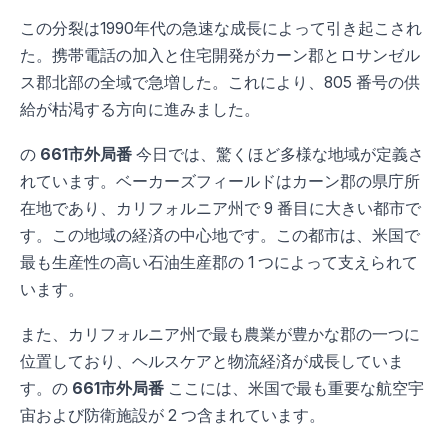
この分裂は1990年代の急速な成長によって引き起こされ
た。携帯電話の加入と住宅開発がカーン郡とロサンゼル
ス郡北部の全域で急増した。これにより、805 番号の供
給が枯渇する方向に進みました。
の
661市外局番
今日では、驚くほど多様な地域が定義さ
れています。ベーカーズフィールドはカーン郡の県庁所
在地であり、カリフォルニア州で 9 番目に大きい都市で
す。この地域の経済の中心地です。この都市は、米国で
最も生産性の高い石油生産郡の 1 つによって支えられて
います。
また、カリフォルニア州で最も農業が豊かな郡の一つに
位置しており、ヘルスケアと物流経済が成長していま
す。の
661市外局番
ここには、米国で最も重要な航空宇
宙および防衛施設が 2 つ含まれています。