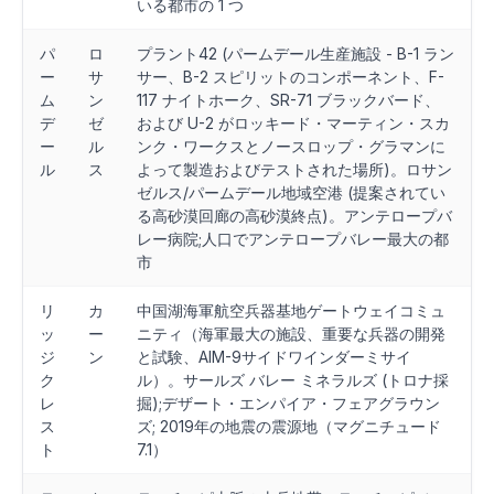
いる都市の 1 つ
パ
ロ
プラント42 (パームデール生産施設 - B-1 ラン
ー
サ
サー、B-2 スピリットのコンポーネント、F-
ム
ン
117 ナイトホーク、SR-71 ブラックバード、
デ
ゼ
および U-2 がロッキード・マーティン・スカ
ー
ル
ンク・ワークスとノースロップ・グラマンに
ル
ス
よって製造およびテストされた場所)。ロサン
ゼルス/パームデール地域空港 (提案されてい
る高砂漠回廊の高砂漠終点)。アンテロープバ
レー病院;人口でアンテロープバレー最大の都
市
リ
カ
中国湖海軍航空兵器基地ゲートウェイコミュ
ッ
ー
ニティ（海軍最大の施設、重要な兵器の開発
ジ
ン
と試験、AIM-9サイドワインダーミサイ
ク
ル）。サールズ バレー ミネラルズ (トロナ採
レ
掘);デザート・エンパイア・フェアグラウン
ス
ズ; 2019年の地震の震源地（マグニチュード
ト
7.1）