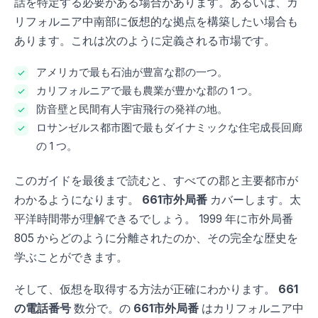
話を特定する必要がある場合があります。あるいは、カ
リフォルニア中南部に仮想的な拠点を構築したい場合も
あります。これは次のように定義される市場です。
アメリカで最も石油が豊富な郡の一つ。
カリフォルニアで最も農業が豊かな郡の 1 つ。
防音壁と民間有人宇宙飛行の発祥の地。
ロサンゼルス都市圏で最もダイナミックな住宅成長回廊
の 1 つ。
このガイドを最後まで読むと、すべての郡と主要都市が
わかるようになります。
661市外局番
カバーします。太
平洋時間帯が理解できるでしょう。 1999 年に市外局番
805 からどのように分離されたのか、その完全な歴史を
学ぶことができます。
そして、仮想を取得する方法が正確にわかります。
661
の電話番号
数分で。の
661市外局番
はカリフォルニア中