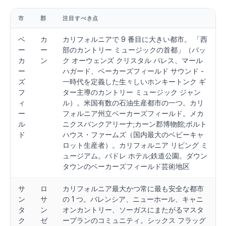
市
郡
注目すべき点
ベ
カ
カリフォルニアで 9 番目に大きい都市。 「西
ー
ー
部のカントリー ミュージックの首都」（バッ
カ
ン
ク オーウェンズ クリスタル パレス、マール
ー
ハガード、ベーカーズフィールド サウンド -
ズ
一時代を定義した生々しいホンキートンク ギ
フ
ター主導のカントリー ミュージック ジャン
ィ
ル）。米国有数の石油生産都市の一つ。カリ
ー
フォルニア州立ベーカーズフィールド。メカ
ル
ニクスバンクアリーナ;カーン郡博物館;ボルト
ド
ハウス・ファームズ（国内最大のベビーキャ
ロット生産者）。カリフォルニア リビング ミ
ュージアム。パドレ ホテル;鉄道公園。ダウン
タウンのベーカーズフィールド芸術地区
サ
ロ
カリフォルニア最大かつ常に最も安全な都市
ン
サ
の 1 つ。バレンシア、ニューホール、キャニ
タ
ン
オンカントリー、ソーガスにまたがるマスタ
ク
ゼ
ープランのコミュニティ。シックス フラッグ