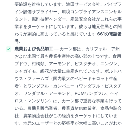
要施設を維持しています。油田サービス会社、パイプラ
イン設備サプライヤー、環境コンプライアンスコンサル
タント、掘削技術ベンダー、産業安全会社がこれらの事
業者をターゲットにしています。彼らは地元住民との関
わりが劇的に高まっていると感じています
661の電話番
号
.
農業および食品加工
— カーン郡は、カリフォルニア州
および米国で最も農業生産性の高い郡の 1 つです。食用
ブドウ、柑橘類、アーモンド、ピスタチオ、ニンジン、
ジャガイモ、綿花が大量に生産されています。ボルトハ
ウス・ファームズ（国内最大のベビーキャロット生産
者）とワンダフル・カンパニー（ワンダフル・ピスタチ
オ、ワンダフル・アーモンド、POMワンダフル、ヘイ
ロス・マンダリン）は、カーン郡で重要な事業を行って
いる。農機具販売業者、農業資材供給業者、食品包装会
社、農業物流会社がこの経済をターゲットにしていま
す。地元のユーザーとの応答率が大幅に高いことがわか