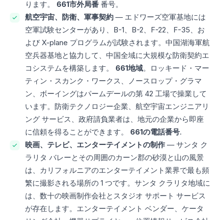
ります。
661市外局番
番号。
航空宇宙、防衛、軍事契約
— エドワーズ空軍基地には
空軍試験センターがあり、B-1、B-2、F-22、F-35、お
よび X-plane プログラムが試験されます。中国湖海軍航
空兵器基地と協力して、中国全域に大規模な防衛契約エ
コシステムを構築します。
661地域
。ロッキード・マー
ティン・スカンク・ワークス、ノースロップ・グラマ
ン、ボーイングはパームデールの第 42 工場で操業して
います。防衛テクノロジー企業、航空宇宙エンジニアリ
ング サービス、政府請負業者は、地元の企業から即座
に信頼を得ることができます。
661の電話番号
.
映画、テレビ、エンターテイメントの制作
— サンタ ク
ラリタ バレーとその周囲のカーン郡の砂漠と山の風景
は、カリフォルニアのエンターテイメント業界で最も頻
繁に撮影される場所の 1 つです。サンタ クラリタ地域に
は、数十の映画制作会社とスタジオ サポート サービス
が存在します。エンターテイメント ベンダー、ケータ