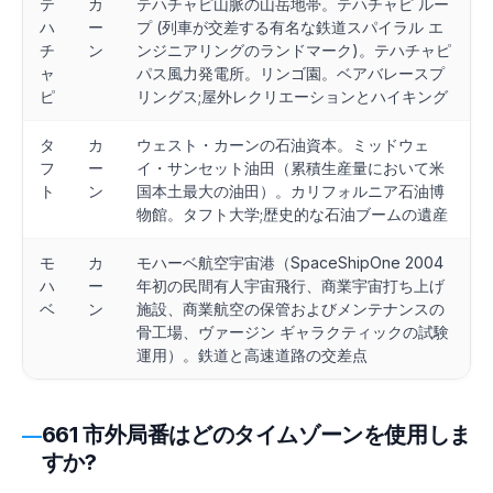
テ
カ
テハチャピ山脈の山岳地帯。テハチャピ ルー
ハ
ー
プ (列車が交差する有名な鉄道スパイラル エ
チ
ン
ンジニアリングのランドマーク)。テハチャピ
ャ
パス風力発電所。リンゴ園。ベアバレースプ
ピ
リングス;屋外レクリエーションとハイキング
タ
カ
ウェスト・カーンの石油資本。ミッドウェ
フ
ー
イ・サンセット油田（累積生産量において米
ト
ン
国本土最大の油田）。カリフォルニア石油博
物館。タフト大学;歴史的な石油ブームの遺産
モ
カ
モハーベ航空宇宙港（SpaceShipOne 2004
ハ
ー
年初の民間有人宇宙飛行、商業宇宙打ち上げ
ベ
ン
施設、商業航空の保管およびメンテナンスの
骨工場、ヴァージン ギャラクティックの試験
運用）。鉄道と高速道路の交差点
661 市外局番はどのタイムゾーンを使用しま
すか?