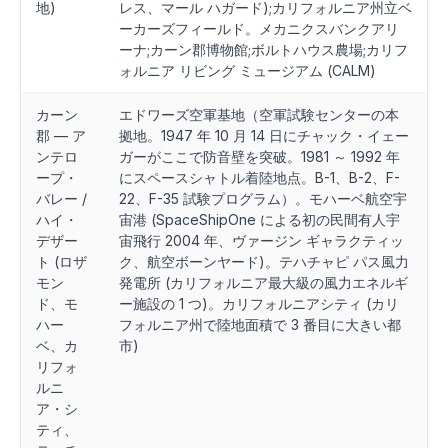
地)
レス、マール ハガード);カリフォルニア州立ベ
ーカーズフィールド。メカニクスバンクアリ
ーナ;カーン郡博物館;ボルトハウス農場;カリフ
ォルニア リビング ミュージアム (CALM)
カーン
エドワーズ空軍基地（空軍試験センターの本
郡 — ア
拠地。1947 年 10 月 14 日にチャック・イェー
ンテロ
ガーがここで防音壁を突破。1981 ～ 1992 年
ープ・
にスペースシャトル着陸地点。B-1、B-2、F-
バレー /
22、F-35 試験プログラム）。モハーベ航空宇
ハイ・
宙港 (SpaceShipOne による初の民間有人宇
デザー
宙飛行 2004 年、ヴァージン ギャラクティッ
ト (ロザ
ク、航空ボーンヤード)。テハチャピ パス風力
モン
発電所 (カリフォルニア最大級の風力エネルギ
ド、モ
ー施設の 1 つ)。カリフォルニアシティ (カリ
ハー
フォルニア州で陸地面積で 3 番目に大きい都
ベ、カ
市)
リフォ
ルニ
ア・シ
ティ、