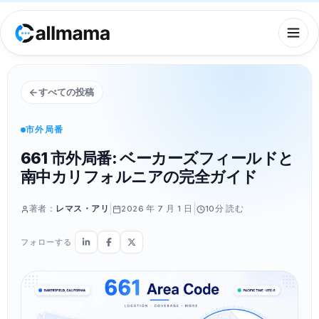
すべての投稿
市外局番
661 市外局番: ベーカーズフィールドと
南中カリフォルニアの完全ガイド
|
|
著者：
レマス・アリ
2026 年 7 月 1 日
10分
読む
フォローする