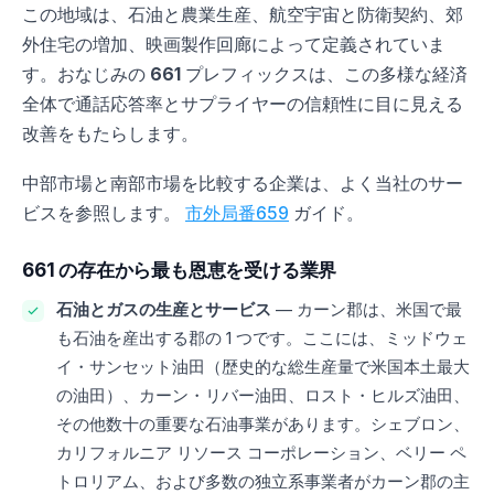
この地域は、石油と農業生産、航空宇宙と防衛契約、郊
外住宅の増加、映画製作回廊によって定義されていま
す。おなじみの
661
プレフィックスは、この多様な経済
全体で通話応答率とサプライヤーの信頼性に目に見える
改善をもたらします。
中部市場と南部市場を比較する企業は、よく当社のサー
ビスを参照します。
市外局番659
ガイド。
661 の存在から最も恩恵を受ける業界
石油とガスの生産とサービス
— カーン郡は、米国で最
も石油を産出する郡の 1 つです。ここには、ミッドウェ
イ・サンセット油田（歴史的な総生産量で米国本土最大
の油田）、カーン・リバー油田、ロスト・ヒルズ油田、
その他数十の重要な石油事業があります。シェブロン、
カリフォルニア リソース コーポレーション、ベリー ペ
トロリアム、および多数の独立系事業者がカーン郡の主