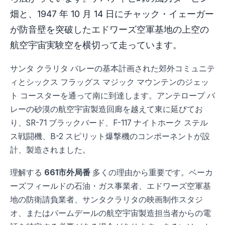
畑と、1947 年 10 月 14 日にチャック・イェーガー
が防音壁を突破したエドワーズ空軍基地の上空の
航空宇宙実験空を横切って走っています。
サンタ クラリタ バレーの基本計画された郊外コミュニテ
ィとシックス フラッグス マジック マウンテンのジェッ
ト コースターを通って南に到達します。アンテロープ バ
レーの砂漠の航空宇宙製造回廊を越えて東に延びてお
り、SR-71 ブラックバード、F-117 ナイトホーク ステル
ス戦闘機、B-2 スピリット爆撃機のコンポーネントが設
計、製造されました。
理解する
661市外局番
多くの理由から重要です。ベーカ
ーズフィールドの石油・ガス事業者、エドワーズ空軍基
地の防衛請負業者、サンタクラリタの映画制作スタジ
オ、またはパームデールの航空宇宙製造担当者からの電