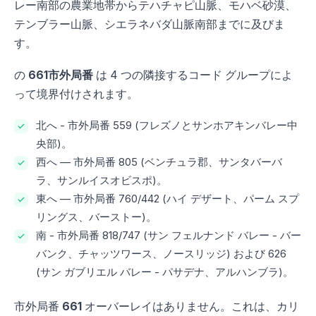
レー南部の農業地帯からテハチャピ山脈、モハベ砂漠、
テンブラー山脈、シエラネバダ山脈南部までに及びま
す。
の
661市外局番
は 4 つの隣接するコード グループによ
って境界付けされます。
北へ - 市外局番 559 (フレズノとサンホアキンバレー中
央部)。
西へ — 市外局番 805 (ベンチュラ郡、サンタバーバ
ラ、サンルイスオビスポ)。
東へ — 市外局番 760/442 (ハイ デザート、パーム スプ
リングス、バーストー)。
南 - 市外局番 818/747 (サン フェルナンド バレー - バー
バンク、チャッツワース、ノースリッジ) および 626
(サン ガブリエル バレー - パサデナ、アルハンブラ)。
市外局番
661
オーバーレイはありません。これは、カリ