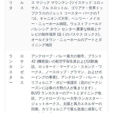
リ
ル
ス マジック マウンテン (ツイステッド コロッ
タ
ス
サス、フル スロットル、ゴリアテ - 世界トッ
プクラスのジェット コースター パークの 1
つ)。キャニオンズ大学。ヘンリー・メイヨ
ー・ニューホール病院。ウェストフィールド
バレンシア タウン センター;重要な映画とテ
レビの制作場所 (近くのバスケス ロックス)。
オールドタウン・ニューホールのアートとダ
イニング地区
ラ
ロ
アンテロープ・バレー最大の都市。プラント
ン
サ
42 (機密扱いの航空宇宙生産および試験施
カ
ン
設、ロッキード・マーティン・スカンク・ワ
ス
ゼ
ークス、ノースロップ・グラマン、およびボ
タ
ル
ーイングの事業)。アンテロープ・バレー・カ
ー
ス
リフォルニア・ポピー保護区（花のピークシ
ーズンには春の大勢の人が集まります）。
BLVD ランカスターのアートとダイニング地
区。アンテロープバレー大学;ランカスター・
ジェットホークス。太陽と風力エネルギーの
回廊。カリフォルニアで最も急速に成長して