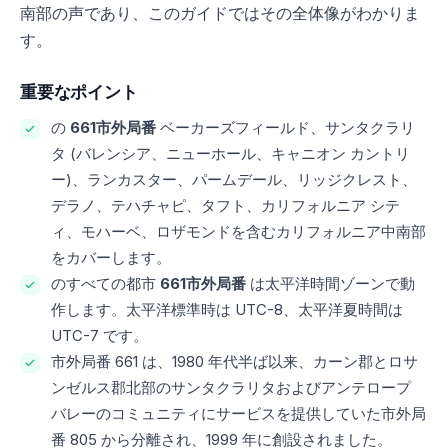
南部の声であり、このガイドではその全体像がわかりま
す。
重要なポイント
の
661市外局番
ベーカーズフィールド、サンタクラリ
タ (バレンシア、ニューホール、キャニオン カントリ
ー)、ランカスター、パームデール、リッジクレスト、
デラノ、テハチャピ、タフト、カリフォルニア シテ
ィ、モハーベ、ロザモンドを含むカリフォルニア中南部
をカバーします。
のすべての都市
661市外局番
は太平洋時間ゾーンで動
作します。太平洋標準時は UTC-8、太平洋夏時間は
UTC-7 です。
市外局番 661 は、1980 年代半ば以来、カーン郡とロサ
ンゼルス郡北部のサンタクラリタおよびアンテロープ
バレーのコミュニティにサービスを提供していた市外局
番 805 から分離され、1999 年に創設されました。