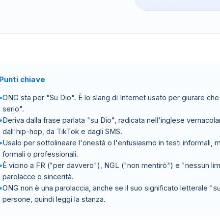
Punti chiave
ONG sta per "Su Dio". È lo slang di Internet usato per giurare che 
serio".
Deriva dalla frase parlata "su Dio", radicata nell'inglese vernac
dall'hip-hop, da TikTok e dagli SMS.
Usalo per sottolineare l'onestà o l'entusiasmo in testi informali, me
formali o professionali.
È vicino a FR ("per davvero"), NGL ("non mentirò") e "nessun limi
parolacce o sincerità.
ONG non è una parolaccia, anche se il suo significato letterale "
persone, quindi leggi la stanza.