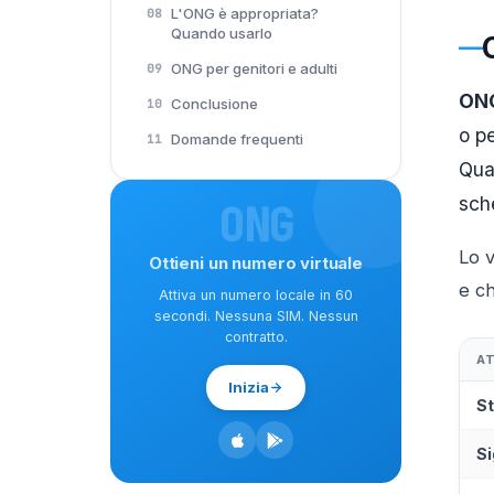
L'ONG è appropriata?
08
Quando usarlo
ONG per genitori e adulti
09
ONG
Conclusione
10
o p
Domande frequenti
11
Qua
sch
ONG
Lo 
Ottieni un numero virtuale
e ch
Attiva un numero locale in 60
secondi. Nessuna SIM. Nessun
contratto.
A
Inizia
St
Si