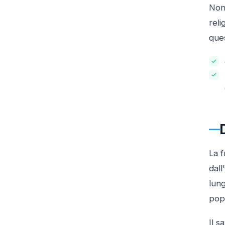
Nono
reli
que
La f
dal
lung
pop 
Il s