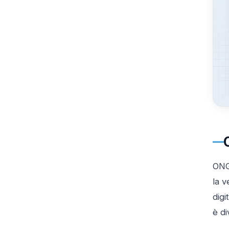
ONG
la v
digi
è di