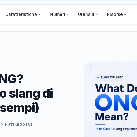
Caratteristiche
Numeri
Utensili
Risorse
ONG?
o slang di
esempi)
 MINUTI
LEGGERE