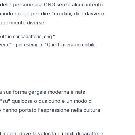
te delle persone usa ONG senza alcun intento
n modo rapido per dire "credimi, dico davvero
eggermente diverse:
l tuo caricabatterie, eng."
ro." - per esempio. "Quel film era incredibile,
 la sua forma gergale moderna è nata
 "su" qualcosa o qualcuno è un modo di
rap hanno portato l'espressione nella cultura
 media, dove la velocità e i limiti di carattere