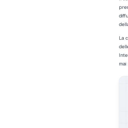
pre
diff
del
La c
dell
Inte
mai 