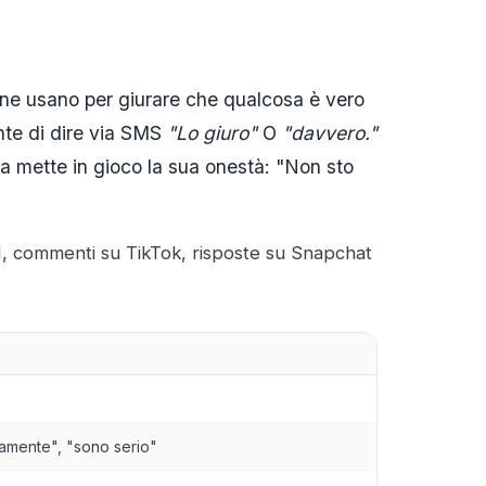
sone usano per giurare che qualcosa è vero
nte di dire via SMS
"Lo giuro"
O
"davvero."
 mette in gioco la sua onestà: "Non sto
M, commenti su TikTok, risposte su Snapchat
eramente", "sono serio"