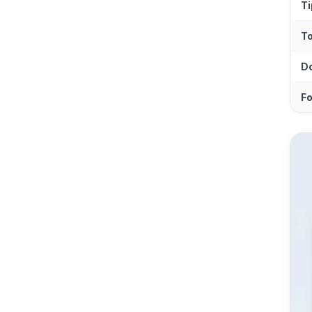
Ti
T
Do
Fo