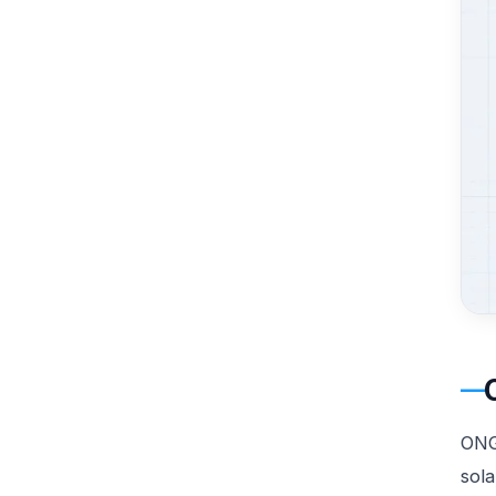
ONG 
sola