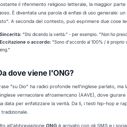
stante il riferimento religioso letterale, la maggior par
gioso. È diventata una parola di enfasi di uso generale: u
sto". A seconda del contesto, può esprimere due cose l
Sincerità:
"Sto dicendo la verità." - per esempio. "Non ho preso i
Eccitazione o accordo:
"Sono d'accordo al 100% / è proprio ve
eng."
Da dove viene l'ONG?
rase "su Dio" ha radici profonde nell'inglese parlato, ma
l'inglese vernacolare afroamericano (AAVE), dove giurare
a data per enfatizzare la verità. Da lì, i testi hip-hop e 
tradizionale.
alto all'abbreviazione
ONG
è arrivato con gli SMS e i social