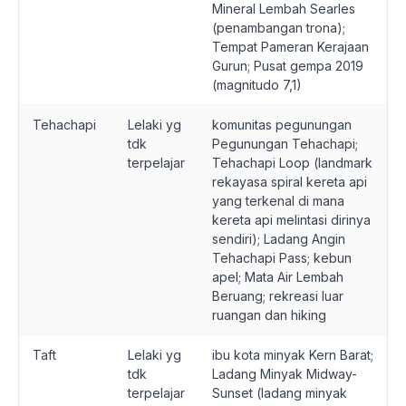
Mineral Lembah Searles
(penambangan trona);
Tempat Pameran Kerajaan
Gurun; Pusat gempa 2019
(magnitudo 7,1)
Tehachapi
Lelaki yg
komunitas pegunungan
tdk
Pegunungan Tehachapi;
terpelajar
Tehachapi Loop (landmark
rekayasa spiral kereta api
yang terkenal di mana
kereta api melintasi dirinya
sendiri); Ladang Angin
Tehachapi Pass; kebun
apel; Mata Air Lembah
Beruang; rekreasi luar
ruangan dan hiking
Taft
Lelaki yg
ibu kota minyak Kern Barat;
tdk
Ladang Minyak Midway-
terpelajar
Sunset (ladang minyak