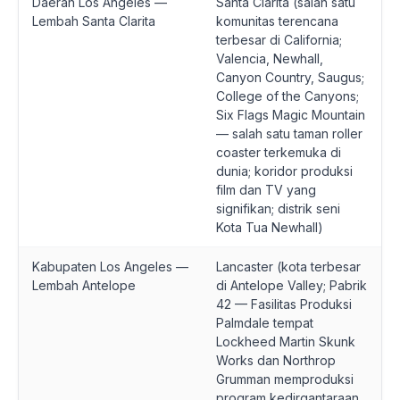
Daerah Los Angeles —
Santa Clarita (salah satu
Lembah Santa Clarita
komunitas terencana
terbesar di California;
Valencia, Newhall,
Canyon Country, Saugus;
College of the Canyons;
Six Flags Magic Mountain
— salah satu taman roller
coaster terkemuka di
dunia; koridor produksi
film dan TV yang
signifikan; distrik seni
Kota Tua Newhall)
Kabupaten Los Angeles —
Lancaster (kota terbesar
Lembah Antelope
di Antelope Valley; Pabrik
42 — Fasilitas Produksi
Palmdale tempat
Lockheed Martin Skunk
Works dan Northrop
Grumman memproduksi
program kedirgantaraan