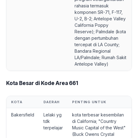
rahasia termasuk
komponen SR-71, F-117,
U-2, B-2; Antelope Valley
California Poppy
Reserve); Palmdale (kota
dengan pertumbuhan
tercepat di LA County;
Bandara Regional
LA/Palmdale; Rumah Sakit
Antelope Valley)
Kota Besar di Kode Area 661
KOTA
DAERAH
PENTING UNTUK
Bakersfield
Lelaki yg
kota terbesar kesembilan
tdk
di California; "Country
terpelajar
Music Capital of the West"
(Buck Owens Crystal