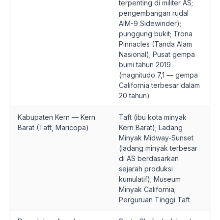
terpenting di militer AS;
pengembangan rudal
AIM-9 Sidewinder);
punggung bukit; Trona
Pinnacles (Tanda Alam
Nasional); Pusat gempa
bumi tahun 2019
(magnitudo 7,1 — gempa
California terbesar dalam
20 tahun)
Kabupaten Kern — Kern
Taft (ibu kota minyak
Barat (Taft, Maricopa)
Kern Barat); Ladang
Minyak Midway-Sunset
(ladang minyak terbesar
di AS berdasarkan
sejarah produksi
kumulatif); Museum
Minyak California;
Perguruan Tinggi Taft