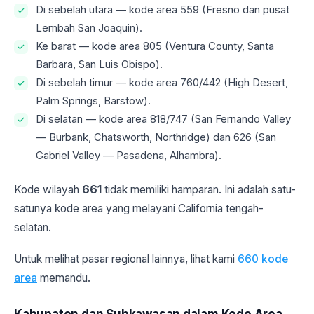
Di sebelah utara — kode area 559 (Fresno dan pusat
Lembah San Joaquin).
Ke barat — kode area 805 (Ventura County, Santa
Barbara, San Luis Obispo).
Di sebelah timur — kode area 760/442 (High Desert,
Palm Springs, Barstow).
Di selatan — kode area 818/747 (San Fernando Valley
— Burbank, Chatsworth, Northridge) dan 626 (San
Gabriel Valley — Pasadena, Alhambra).
Kode wilayah
661
tidak memiliki hamparan. Ini adalah satu-
satunya kode area yang melayani California tengah-
selatan.
Untuk melihat pasar regional lainnya, lihat kami
660 kode
area
memandu.
Kabupaten dan Subkawasan dalam Kode Area