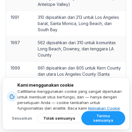
Antelope Valley)
1991
310 dipisahkan dari 213 untuk Los Angeles
barat, Santa Monica, Long Beach, dan
South Bay
1997
562 dipisahkan dari 310 untuk komunitas
Long Beach, Downey, dan tenggara LA
County
1999
661 dipisahkan dari 805 untuk Kern County
dan utara Los Angeles County (Santa
Clarita, Lancaster, Palmdale); 805
Kami menggunakan cookie
mempertahankan koridor pantai (Ventura,
CallMama menggunakan cookie yang sangat diperlukan
Santa Barbara, San Luis Obispo)
untuk membuat situs berfungsi, dan — hanya dengan
persetujuan Anda — cookie tambahan untuk
1999–
661 melayani California tengah-selatan
fungsionalitas dan analitik. Baca kami
Kebijakan Cookie
.
sekarang
secara terus menerus — tidak pernah
Terima
dipisah atau dilapis
Sesuaikan
Tolak semuanya
semuanya