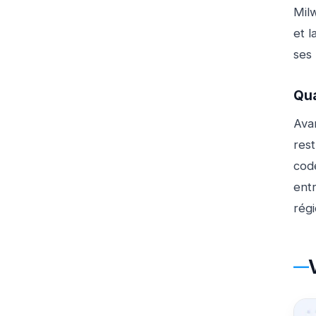
Milw
et l
ses 
Qua
Avan
res
code
entr
rég