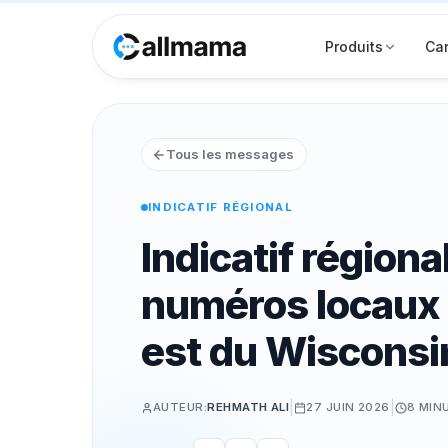
Produits
Car
Tous les messages
INDICATIF RÉGIONAL
Indicatif régiona
numéros locaux 
est du Wisconsi
|
|
AUTEUR:
REHMATH ALI
27 JUIN 2026
8 MIN