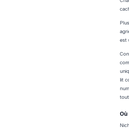
Cha
cac
Plus
agri
est 
Cont
comp
uniq
lit
num
tout
Où 
Nich