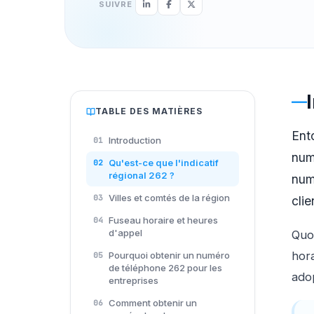
SUIVRE
TABLE DES MATIÈRES
Ento
Introduction
01
num
Qu'est-ce que l'indicatif
02
régional 262 ?
num
Villes et comtés de la région
03
cli
Fuseau horaire et heures
04
d'appel
Quoi
hora
Pourquoi obtenir un numéro
05
de téléphone 262 pour les
ado
entreprises
Comment obtenir un
06