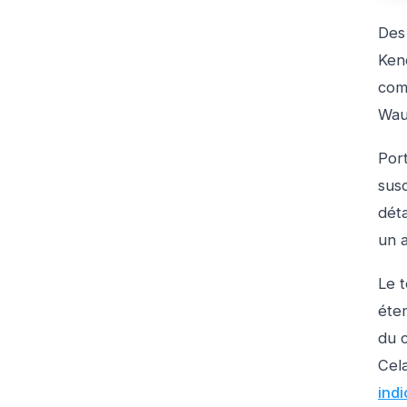
Des
Ken
com
Wau
Por
susc
déta
un a
Le t
éten
du c
Cela
indi