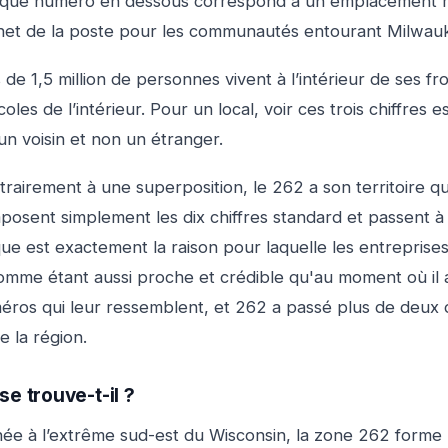
que numéro en dessous correspond à un emplacement ré
het de la poste pour les communautés entourant Milwau
 de 1,5 million de personnes vivent à l’intérieur de ses fro
coles de l’intérieur. Pour un local, voir ces trois chiffres 
un voisin et non un étranger.
rairement à une superposition, le 262 a son territoire qui
osent simplement les dix chiffres standard et passent à a
ue est exactement la raison pour laquelle les entreprises 
 comme étant aussi proche et crédible qu'au moment où il
éros qui leur ressemblent, et 262 a passé plus de deux 
e la région.
se trouve-t-il ?
ée à l’extrême sud-est du Wisconsin, la zone 262 forme u