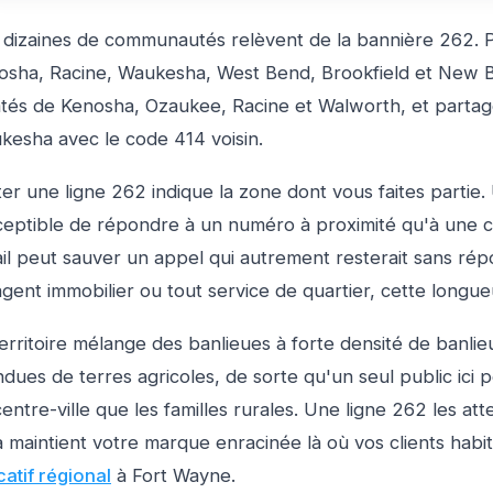
 dizaines de communautés relèvent de la bannière 262. Pa
osha, Racine, Waukesha, West Bend, Brookfield et New Be
tés de Kenosha, Ozaukee, Racine et Walworth, et partag
kesha avec le code 414 voisin.
ter une ligne 262 indique la zone dont vous faites parti
eptible de répondre à un numéro à proximité qu'à une cha
il peut sauver un appel qui autrement resterait sans rép
gent immobilier ou tout service de quartier, cette longu
erritoire mélange des banlieues à forte densité de banlie
dues de terres agricoles, de sorte qu'un seul public ici 
entre-ville que les familles rurales. Une ligne 262 les at
 maintient votre marque enracinée là où vos clients habit
catif régional
à Fort Wayne.