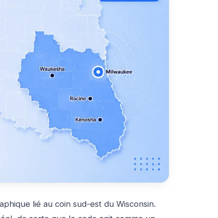
aphique lié au coin sud-est du Wisconsin.